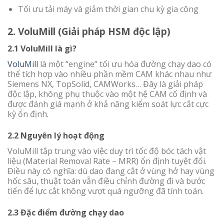
Tối ưu tải máy và giảm thời gian chu kỳ gia công
2. VoluMill (Giải pháp HSM độc lập)
2.1 VoluMill là gì?
VoluMill
là một “engine” tối ưu hóa đường chạy dao có
thể tích hợp vào nhiều phần mềm CAM khác nhau như
Siemens NX, TopSolid, CAMWorks… Đây là giải pháp
độc lập, không phụ thuộc vào một hệ CAM cố định và
được đánh giá mạnh ở khả năng kiểm soát lực cắt cực
kỳ ổn định.
2.2 Nguyên lý hoạt động
VoluMill tập trung vào việc duy trì tốc độ bóc tách vật
liệu (Material Removal Rate – MRR) ổn định tuyệt đối.
Điều này có nghĩa: dù dao đang cắt ở vùng hở hay vùng
hốc sâu, thuật toán vẫn điều chỉnh đường đi và bước
tiến để lực cắt không vượt quá ngưỡng đã tính toán.
2.3 Đặc điểm đường chạy dao