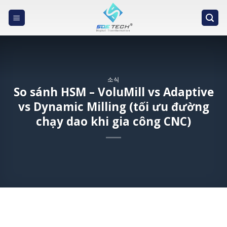
Skip
to
content
소식
So sánh HSM – VoluMill vs Adaptive
vs Dynamic Milling (tối ưu đường
chạy dao khi gia công CNC)