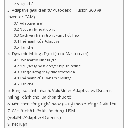
2.5 Hạn chế
3. Adaptive (Đại diện từ Autodesk – Fusion 360 và
Inventor CAM)
3.1 Adaptive là gì?
3.2 Nguyên lý hoạt động
3.3 Cách vận hành trong vùng hốc hẹp
3.4 Thế mạnh của Adaptive
3.5 Hạn chế
4. Dynamic Milling (Đại diện từ Mastercam)
4.1 Dynamic Milling là gì?
4.2 Nguyên lý hoạt động: Chip Thinning
4.3 Dạng đường chạy dao trochoidal
4.4 Thế mạnh của Dynamic Milling
4.5 Hạn chế
5. Bảng so sánh nhanh: VoluMill vs Adaptive vs Dynamic
Milling (dành cho lựa chọn thực tế)
6. Nên chọn công nghệ nào? (Gợi ý theo xưởng và vật liệu)
7. Các lỗi phổ biến khi áp dụng HSM
(VoluMill/Adaptive/Dynamic)
8. Kết luận