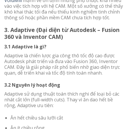
VoluMill
mạnh về ổn định nhưng phụ thuộc khá nhiều
vào việc tích hợp với hệ CAM. Một số xưởng có thể thấy
khó khai thác tối đa nếu thiếu kinh nghiệm tinh chỉnh
thông số hoặc phần mềm CAM chưa tích hợp tốt.
3. Adaptive (Đại diện từ Autodesk – Fusion
360 và Inventor CAM)
3.1 Adaptive là gì?
Adaptive là chiến lược gia công thô tốc độ cao được
Autodesk phát triển và đưa vào Fusion 360, Inventor
CAM. Đây là giải pháp rất phổ biến nhờ giao diện trực
quan, dễ triển khai và tốc độ tính toán nhanh.
3.2 Nguyên lý hoạt động
Adaptive sử dụng thuật toán thích nghi để loại bỏ các
nhát cắt lớn (full-width cuts). Thay vì ăn dao hết bề
rộng, Adaptive ưu tiên:
Ăn hết chiều sâu lưỡi cắt
Ăn ít chiều rộng