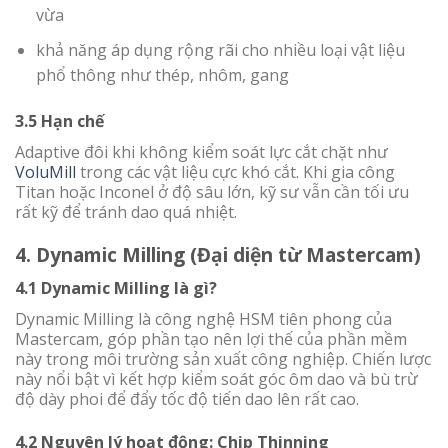
vừa
khả năng áp dụng rộng rãi cho nhiều loại vật liệu
phổ thông như thép, nhôm, gang
3.5 Hạn chế
Adaptive đôi khi không kiểm soát lực cắt chặt như
VoluMill
trong các vật liệu cực khó cắt. Khi gia công
Titan hoặc Inconel ở độ sâu lớn, kỹ sư vẫn cần tối ưu
rất kỹ để tránh dao quá nhiệt.
4. Dynamic Milling (Đại diện từ Mastercam)
4.1 Dynamic Milling là gì?
Dynamic Milling là công nghệ HSM tiên phong của
Mastercam, góp phần tạo nên lợi thế của phần mềm
này trong môi trường sản xuất công nghiệp. Chiến lược
này nổi bật vì kết hợp kiểm soát góc ôm dao và bù trừ
độ dày phoi để đẩy tốc độ tiến dao lên rất cao.
4.2 Nguyên lý hoạt động: Chip Thinning