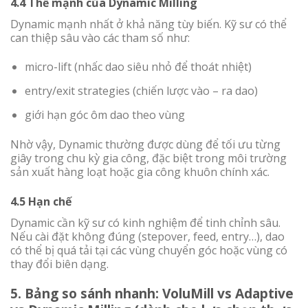
4.4 Thế mạnh của Dynamic Milling
Dynamic mạnh nhất ở khả năng tùy biến. Kỹ sư có thể
can thiệp sâu vào các tham số như:
micro-lift (nhấc dao siêu nhỏ để thoát nhiệt)
entry/exit strategies (chiến lược vào – ra dao)
giới hạn góc ôm dao theo vùng
Nhờ vậy, Dynamic thường được dùng để tối ưu từng
giây trong chu kỳ gia công, đặc biệt trong môi trường
sản xuất hàng loạt hoặc gia công khuôn chính xác.
4.5 Hạn chế
Dynamic cần kỹ sư có kinh nghiệm để tinh chỉnh sâu.
Nếu cài đặt không đúng (stepover, feed, entry…), dao
có thể bị quá tải tại các vùng chuyển góc hoặc vùng có
thay đổi biên dạng.
5. Bảng so sánh nhanh: VoluMill vs Adaptive