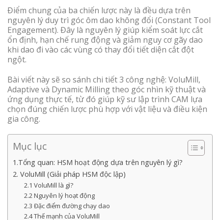
Điểm chung của ba chiến lược này là đều dựa trên
nguyên lý duy trì góc ôm dao không đổi (Constant Tool
Engagement). Đây là nguyên lý giúp kiểm soát lực cắt
ổn định, hạn chế rung động và giảm nguy cơ gãy dao
khi dao đi vào các vùng có thay đổi tiết diện cắt đột
ngột.
Bài viết này sẽ so sánh chi tiết 3 công nghệ: VoluMill,
Adaptive và Dynamic Milling theo góc nhìn kỹ thuật và
ứng dụng thực tế, từ đó giúp kỹ sư lập trình CAM lựa
chọn đúng chiến lược phù hợp với vật liệu và điều kiện
gia công.
Mục lục
1.Tổng quan: HSM hoạt động dựa trên nguyên lý gì?
2. VoluMill (Giải pháp HSM độc lập)
2.1 VoluMill là gì?
2.2 Nguyên lý hoạt động
2.3 Đặc điểm đường chạy dao
2.4 Thế mạnh của VoluMill