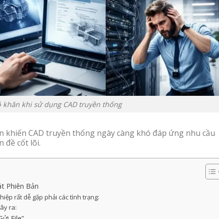
ó khăn khi sử dụng CAD truyền thống
ến khiến CAD truyền thống ngày càng khó đáp ứng nhu cầu
 đề cốt lõi.
át Phiên Bản
iệp rất dễ gặp phải các tình trạng:
ây ra:
ửi File”