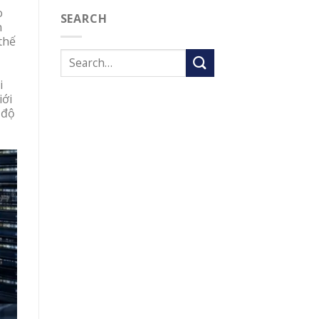
o
SEARCH
n
thế
i
iới
 độ