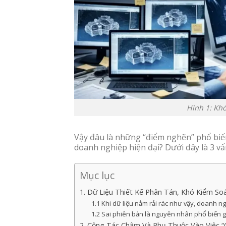
Hình 1: Kh
Vậy đâu là những “điểm nghẽn” phổ bi
doanh nghiệp hiện đại? Dưới đây là 3 vấn
Mục lục
1. Dữ Liệu Thiết Kế Phân Tán, Khó Kiểm So
1.1 Khi dữ liệu nằm rải rác như vậy, doanh ngh
1.2 Sai phiên bản là nguyên nhân phổ biến g
2. Cộng Tác Chậm Và Phụ Thuộc Vào Việc “G