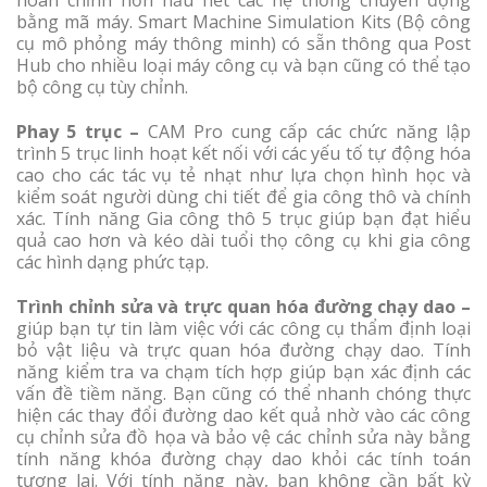
hoàn chỉnh hơn hầu hết các hệ thống chuyển động
bằng mã máy. Smart Machine Simulation Kits (Bộ công
cụ mô phỏng máy thông minh) có sẵn thông qua Post
Hub cho nhiều loại máy công cụ và bạn cũng có thể tạo
bộ công cụ tùy chỉnh.
Phay 5 trục –
CAM Pro cung cấp các chức năng lập
trình 5 trục linh hoạt kết nối với các yếu tố tự động hóa
cao cho các tác vụ tẻ nhạt như lựa chọn hình học và
kiểm soát người dùng chi tiết để gia công thô và chính
xác. Tính năng Gia công thô 5 trục giúp bạn đạt hiểu
quả cao hơn và kéo dài tuổi thọ công cụ khi gia công
các hình dạng phức tạp.
Trình chỉnh sửa và trực quan hóa đường chạy dao –
giúp bạn tự tin làm việc với các công cụ thẩm định loại
bỏ vật liệu và trực quan hóa đường chạy dao. Tính
năng kiểm tra va chạm tích hợp giúp bạn xác định các
vấn đề tiềm năng. Bạn cũng có thể nhanh chóng thực
hiện các thay đổi đường dao kết quả nhờ vào các công
cụ chỉnh sửa đồ họa và bảo vệ các chỉnh sửa này bằng
tính năng khóa đường chạy dao khỏi các tính toán
tương lai. Với tính năng này, bạn không cần bất kỳ