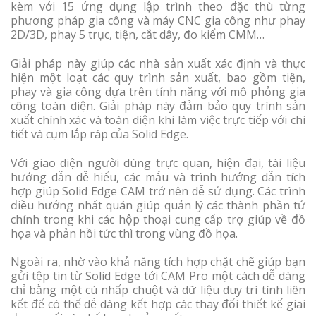
kèm với 15 ứng dụng lập trình theo đặc thù từng
phương pháp gia công và máy CNC gia công như phay
2D/3D, phay 5 trục, tiện, cắt dây, đo kiểm CMM…
Giải pháp này giúp các nhà sản xuất xác định và thực
hiện một loạt các quy trình sản xuất, bao gồm tiện,
phay và gia công dựa trên tính năng với mô phỏng gia
công toàn diện. Giải pháp này đảm bảo quy trình sản
xuất chính xác và toàn diện khi làm việc trực tiếp với chi
tiết và cụm lắp ráp của Solid Edge.
Với giao diện người dùng trực quan, hiện đại, tài liệu
hướng dẫn dễ hiểu, các mẫu và trình hướng dẫn tích
hợp giúp Solid Edge CAM trở nên dễ sử dụng. Các trình
điều hướng nhất quán giúp quản lý các thành phần tử
chính trong khi các hộp thoại cung cấp trợ giúp về đồ
họa và phản hồi tức thì trong vùng đồ họa.
Ngoài ra, nhờ vào khả năng tích hợp chặt chẽ giúp bạn
gửi tệp tin từ Solid Edge tới CAM Pro một cách dễ dàng
chỉ bằng một cú nhấp chuột và dữ liệu duy trì tính liên
kết để có thể dễ dàng kết hợp các thay đổi thiết kế giai