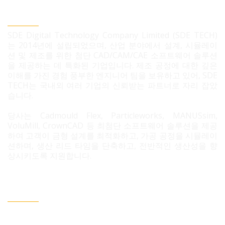
SDE TECH 유한책임 회사
SDE Digital Technology Company Limited (SDE TECH)
는 2014년에 설립되었으며, 산업 분야에서 설계, 시뮬레이
션 및 제조를 위한 첨단 CAD/CAM/CAE 소프트웨어 솔루션
을 제공하는 데 특화된 기업입니다. 제조 공정에 대한 깊은
이해를 가진 경험 풍부한 엔지니어 팀을 보유하고 있어, SDE
TECH는 국내외 여러 기업의 신뢰받는 파트너로 자리 잡았
습니다.
당사는 Cadmould Flex, Particleworks, MANUSsim,
VoluMill, CrownCAD 등 최첨단 소프트웨어 솔루션을 제공
하여 고객이 금형 설계를 최적화하고, 가공 공정을 시뮬레이
션하며, 생산 리드 타임을 단축하고, 전반적인 생산성을 향
상시키도록 지원합니다.
문의 필요 시 연락정보
베트남 호치민시 빈흥사 코닉 주거단지 3B도로 96번지