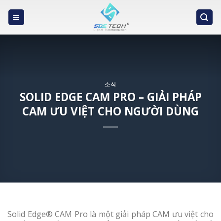
Skip
to
content
소식
SOLID EDGE CAM PRO – GIẢI PHÁP
CAM ƯU VIỆT CHO NGƯỜI DÙNG
Solid Edge® CAM Pro là một giải pháp CAM ưu việt cho