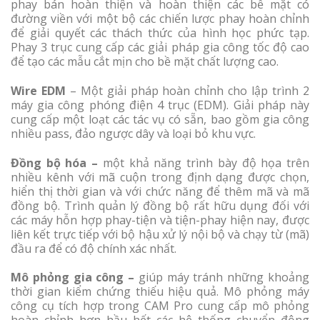
phay bán hoàn thiện và hoàn thiện các bề mặt có
đường viền với một bộ các chiến lược phay hoàn chỉnh
để giải quyết các thách thức của hình học phức tạp.
Phay 3 trục cung cấp các giải pháp gia công tốc độ cao
để tạo các mẫu cắt mịn cho bề mặt chất lượng cao.
Wire EDM
– Một giải pháp hoàn chỉnh cho lập trình 2
máy gia công phóng điện 4 trục (EDM). Giải pháp này
cung cấp một loạt các tác vụ có sẵn, bao gồm gia công
nhiều pass, đảo ngược dây và loại bỏ khu vực.
Đồng bộ hóa –
một khả năng trình bày độ họa trên
nhiều kênh với mã cuộn trong định dạng được chọn,
hiển thị thời gian và với chức năng để thêm mã và mã
đồng bộ. Trình quản lý đồng bộ rất hữu dụng đối với
các máy hỗn hợp phay-tiện và tiện-phay hiện nay, được
liên kết trực tiếp với bộ hậu xử lý nội bộ và chạy từ (mã)
đầu ra để có độ chính xác nhất.
Mô phỏng gia công –
giúp máy tránh những khoảng
thời gian kiểm chứng thiếu hiệu quả. Mô phỏng máy
công cụ tích hợp trong CAM Pro cung cấp mô phỏng