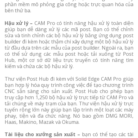
phần mềm mô phỏng gia công hoặc trực quan hóa của
bên thứ ba.
Hậu xử lý –
CAM Pro có tính năng hậu xử lý toàn diện
giúp bạn dễ dàng xử lý các mã post. Bạn có thể chỉnh
sửa và tinh chỉnh các bộ hậu xử lý bằng ứng dụng post
builder đi kèm hoặc thậm chí xây dựng một bộ hậu xử lý
từ đầu dựa trên các mẫu của post builder. Ngoài ra, bạn
có thể sử dụng các mẫu post hoặc tải xuống từ Post
Hub, một cơ sở dữ liệu trực truyến có tính năng tìm
kiếm và chứa các bộ hậu xử lý.
Thư viện Post Hub đi kèm với Solid Edge CAM Pro giúp
bạn hợp lý hóa quy trình công việc để tạo chương trình
CNC sẵn sàng cho sản xuất. Post Hub cho phép bạn
truy cập hơn 1,250 bộ hậu xử lý trực tiếp từ CAM Pro và
tải chúng về máy trạm của bạn. Thư viện hậu xử lý trực
tuyến rộng lớn này giúp bạn lập trình một loạt các máy
phay, tiện và đa chức năng. Nó bao gồm DMG MORI,
Haas, Makino, Mazak và Okuma.
Tài liệu cho xưởng sản xuất –
bạn có thể tạo các tài