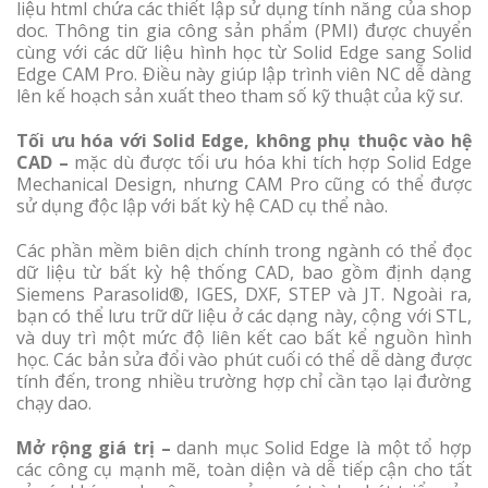
liệu html chứa các thiết lập sử dụng tính năng của shop
doc. Thông tin gia công sản phẩm (PMI) được chuyển
cùng với các dữ liệu hình học từ Solid Edge sang Solid
Edge CAM Pro. Điều này giúp lập trình viên NC dễ dàng
lên kế hoạch sản xuất theo tham số kỹ thuật của kỹ sư.
Tối ưu hóa với Solid Edge, không phụ thuộc vào hệ
CAD –
mặc dù được tối ưu hóa khi tích hợp Solid Edge
Mechanical Design, nhưng CAM Pro cũng có thể được
sử dụng độc lập với bất kỳ hệ CAD cụ thể nào.
Các phần mềm biên dịch chính trong ngành có thể đọc
dữ liệu từ bất kỳ hệ thống CAD, bao gồm định dạng
Siemens Parasolid®, IGES, DXF, STEP và JT. Ngoài ra,
bạn có thể lưu trữ dữ liệu ở các dạng này, cộng với STL,
và duy trì một mức độ liên kết cao bất kể nguồn hình
học. Các bản sửa đổi vào phút cuối có thể dễ dàng được
tính đến, trong nhiều trường hợp chỉ cần tạo lại đường
chạy dao.
Mở rộng giá trị –
danh mục Solid Edge là một tổ hợp
các công cụ mạnh mẽ, toàn diện và dễ tiếp cận cho tất