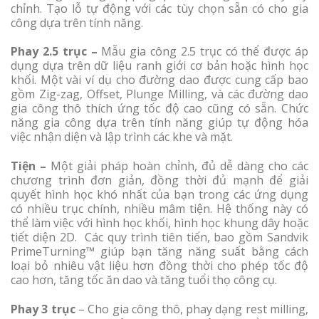
chỉnh. Tạo lỗ tự động với các tùy chọn sẵn có cho gia
công dựa trên tính năng.
Phay 2.5 trục –
Mẫu gia công 2.5 trục có thể được áp
dụng dựa trên dữ liệu ranh giới cơ bản hoặc hình học
khối. Một vài ví dụ cho đường dao được cung cấp bao
gồm Zig-zag, Offset, Plunge Milling, và các đường dao
gia công thô thích ứng tốc độ cao cũng có sẵn. Chức
năng gia công dựa trên tính năng giúp tự động hóa
việc nhận diện và lập trình các khe và mặt.
Tiện –
Một giải pháp hoàn chỉnh, đủ dễ dàng cho các
chương trình đơn giản, đồng thời đủ mạnh để giải
quyết hình học khó nhất của bạn trong các ứng dụng
có nhiều trục chính, nhiều mâm tiện. Hệ thống này có
thể làm việc với hình học khối, hình học khung dây hoặc
tiết diện 2D. Các quy trình tiên tiến, bao gồm Sandvik
PrimeTurning™ giúp bạn tăng năng suất bằng cách
loại bỏ nhiêu vật liệu hơn đồng thời cho phép tốc độ
cao hơn, tăng tốc ăn dao và tăng tuổi thọ công cụ.
Phay 3 trục
– Cho gia công thô, phay dạng rest milling,