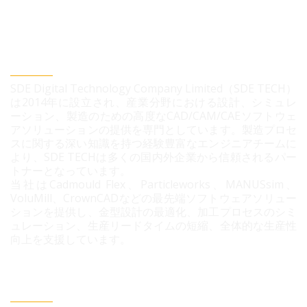
SDEデジタルテクノロジー株式会社
SDE Digital Technology Company Limited（SDE TECH）
は2014年に設立され、産業分野における設計、シミュレ
ーション、製造のための高度なCAD/CAM/CAEソフトウェ
アソリューションの提供を専門としています。製造プロセ
スに関する深い知識を持つ経験豊富なエンジニアチームに
より、SDE TECHは多くの国内外企業から信頼されるパー
トナーとなっています。
当社はCadmould Flex、Particleworks、MANUSsim、
VoluMill、CrownCADなどの最先端ソフトウェアソリュー
ションを提供し、金型設計の最適化、加工プロセスのシミ
ュレーション、生産リードタイムの短縮、全体的な生産性
向上を支援しています。
連絡情報