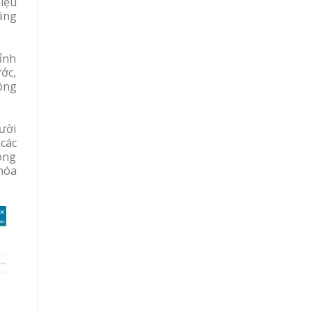
hiệu
ằng
hỉnh
ớc,
công
ười
các
ông
 hóa