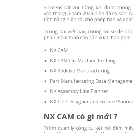
Siemens rất vui mừng khi được thông
vào tháng 6 năm 2023 hiện đã có sẵn. 
tính năng hiện có, cho phép bạn và do
Trong bài viết này, chúng tôi sẽ đề c
phần mềm toàn cho sản xuất, bao gồm:
NX CAM
NX CAM On-Machine Probing
NX Additive Manufacturing
Part Manufacturing Data Manageme
NX Assembly Line Planner
NX Line Designer and Fixture Planne
NX CAM có gì mới ?
Trình quản lý công cụ kết nối đám mây