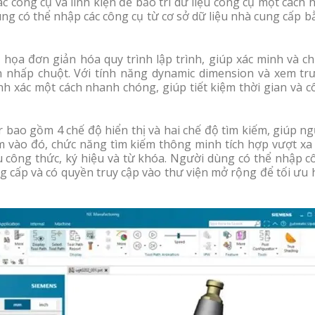
 công cụ và linh kiện để bảo trì dữ liệu công cụ một cách 
 có thể nhập các công cụ từ cơ sở dữ liệu nhà cung cấp b
ồ họa đơn giản hóa quy trình lập trình, giúp xác minh và c
n nhấp chuột. Với tính năng dynamic dimension và xem trư
nh xác một cách nhanh chóng, giúp tiết kiệm thời gian và 
bao gồm 4 chế độ hiển thị và hai chế độ tìm kiếm, giúp ng
vào đó, chức năng tìm kiếm thông minh tích hợp vượt xa 
u công thức, ký hiệu và từ khóa. Người dùng có thể nhập c
ung cấp và có quyền truy cập vào thư viện mở rộng để tối ưu