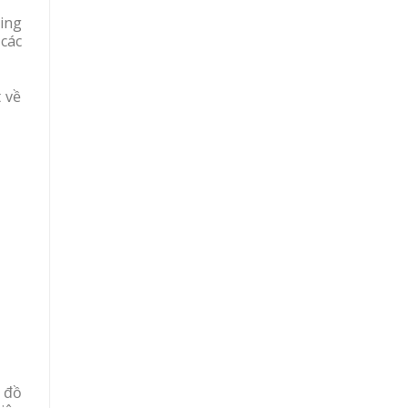
ing
các
 về
 đồ