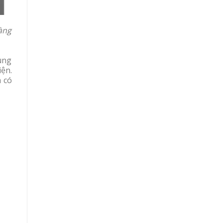
àng
ùng
iện.
à có