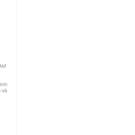
CAM
ình
p và