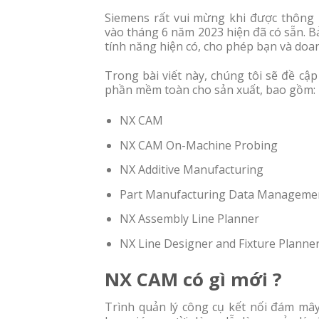
Siemens rất vui mừng khi được thông
vào tháng 6 năm 2023 hiện đã có sẵn. 
tính năng hiện có, cho phép bạn và do
Trong bài viết này, chúng tôi sẽ đề c
phần mềm toàn cho sản xuất, bao gồm:
NX CAM
NX CAM On-Machine Probing
NX Additive Manufacturing
Part Manufacturing Data Manageme
NX Assembly Line Planner
NX Line Designer and Fixture Planne
NX CAM có gì mới ?
Trình quản lý công cụ kết nối đám mây