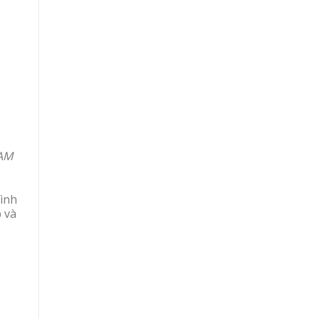
CAM
ình
p và