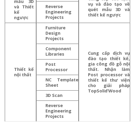
mẫu 3D
vụ và đào tạo về
Reverse
và Thiết
quét mẫu 3D và
Engineering
kế
thiết kế ngược
Projects
ngược
Furniture
Design
Projects
Component
Cung cấp dịch vụ
Libraries
đào tạo thiết kế,
gia công đồ gỗ nội
Post
Thiết kế
thất. Nhận làm
Processor
nội thất
Post processor và
NC Template
thiết kế thư viện
Sheet
cho giải pháp
TopSolid’Wood
3D Scan
Reverse
Engineering
Projects