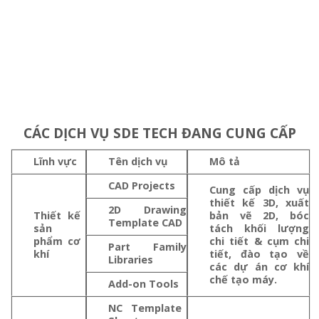
Chúng tôi ở đây để hỗ trợ và giúp đỡ cho những mong
muốn của quý khách!
CÁC DỊCH VỤ SDE TECH ĐANG CUNG CẤP
Lĩnh vực
Tên dịch vụ
Mô tả
CAD Projects
Cung cấp dịch vụ
thiết kế 3D, xuất
2D Drawing
Thiết kế
bản vẽ 2D, bóc
Template CAD
sản
tách khối lượng
phẩm cơ
chi tiết & cụm chi
Part Family
khí
tiết, đào tạo về
Libraries
các dự án cơ khí
chế tạo máy.
Add-on Tools
NC Template