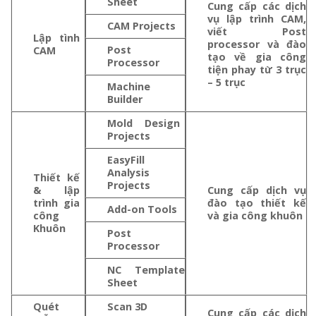
Sheet
Cung cấp các dịch
vụ lập trình CAM,
CAM Projects
viết Post
Lập tình
processor và đào
Post
CAM
tạo về gia công
Processor
tiện phay từ 3 trục
– 5 trục
Machine
Builder
Mold Design
Projects
EasyFill
Analysis
Thiết kế
Projects
& lập
Cung cấp dịch vụ
trình gia
đào tạo thiết kế
Add-on Tools
công
và gia công khuôn
Khuôn
Post
Processor
NC Template
Sheet
Quét
Scan 3D
Cung cấp các dịch