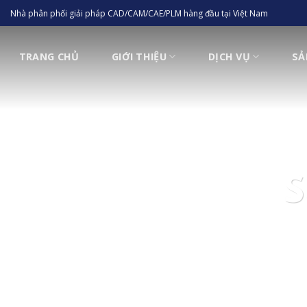
Skip
Nhà phân phối giải pháp CAD/CAM/CAE/PLM hàng đầu tại Việt Nam
to
content
TRANG CHỦ
GIỚI THIỆU
DỊCH VỤ
SẢ
S
Chúng tôi