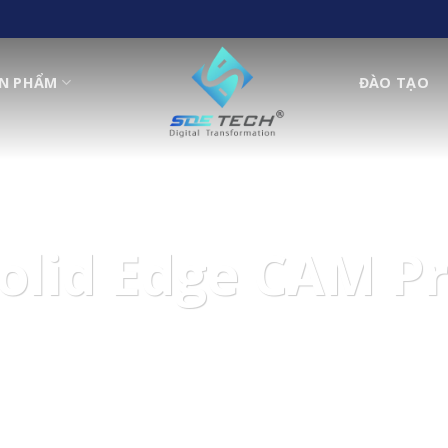
N PHẨM
ĐÀO TẠO
olid Edge CAM P
 ở đây để hỗ trợ và giúp đỡ cho những mong muốn của 