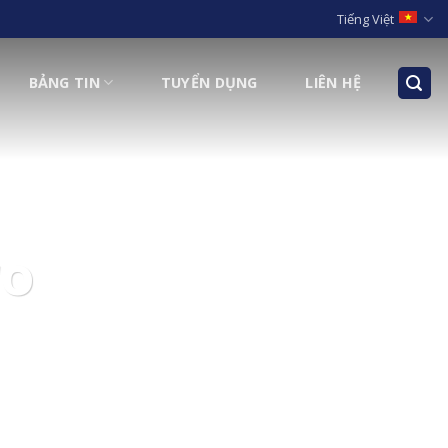
Tiếng Việt
BẢNG TIN
TUYỂN DỤNG
LIÊN HỆ
ro
quý khách!