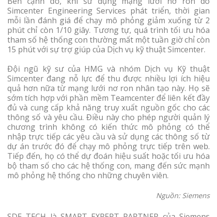
Bên cạnh đó, khi sử dụng mạng lưới nơ ron do
Simcenter Engineering Services phát triển, thời gian
mỗi lần đánh giá để chạy mô phỏng giảm xuống từ 2
phút chỉ còn 1/10 giây. Tương tự, quá trình tối ưu hóa
tham số hệ thống con thường mất một tuần giờ chỉ còn
15 phút với sự trợ giúp của Dịch vụ kỹ thuật Simcenter.
Đội ngũ kỹ sư của HMG và nhóm Dịch vụ Kỹ thuật
Simcenter đang nỗ lực để thu được nhiều lợi ích hiệu
quả hơn nữa từ mạng lưới nơ ron nhân tạo này. Họ sẽ
sớm tích hợp với phần mềm Teamcenter để liên kết đầy
đủ và cung cấp khả năng truy xuất nguồn gốc cho các
thông số và yêu cầu. Điều này cho phép người quản lý
chương trình không có kiến thức mô phỏng có thể
nhập trực tiếp các yêu cầu và sử dụng các thông số từ
dự án trước đó để chạy mô phỏng trực tiếp trên web.
Tiếp đến, họ có thể dự đoán hiệu suất hoặc tối ưu hóa
bộ tham số cho các hệ thống con, mang đến sức mạnh
mô phỏng hệ thống cho những chuyên viên.
Nguồn: Siemens
SDE TECH là SMART EXPERT PARTNER của Siemens