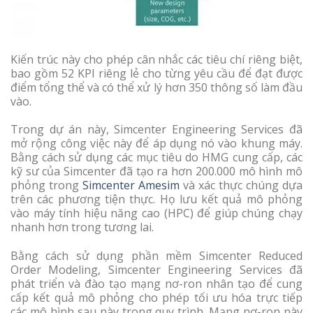
Kiến trúc này cho phép cân nhắc các tiêu chí riêng biệt,
bao gồm 52 KPI riêng lẻ cho từng yêu cầu để đạt được
điểm tổng thể và có thể xử lý hơn 350 thông số làm đầu
vào.
Trong dự án này, Simcenter Engineering Services đã
mở rộng công việc này để áp dụng nó vào khung máy.
Bằng cách sử dụng các mục tiêu do HMG cung cấp, các
kỹ sư của Simcenter đã tạo ra hơn 200.000 mô hình mô
phỏng trong
Simcenter Amesim
và xác thực chúng dựa
trên các phương tiện thực. Họ lưu kết quả mô phỏng
vào máy tính hiệu năng cao (HPC) để giúp chúng chạy
nhanh hơn trong tương lai.
Bằng cách sử dụng phần mềm Simcenter Reduced
Order Modeling, Simcenter Engineering Services đã
phát triển và đào tạo mạng nơ-ron nhân tạo để cung
cấp kết quả mô phỏng cho phép tối ưu hóa trực tiếp
các mô hình sau này trong quy trình. Mạng nơ-ron này