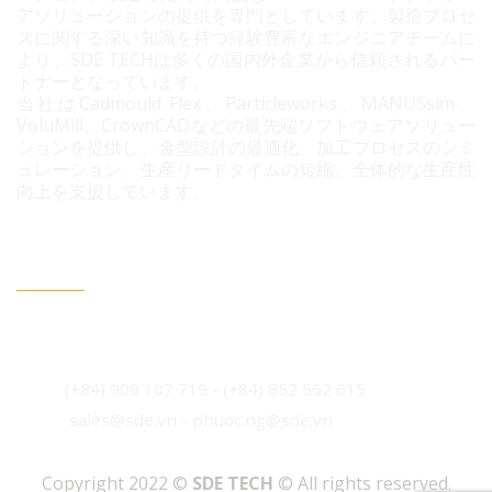
アソリューションの提供を専門としています。製造プロセ
スに関する深い知識を持つ経験豊富なエンジニアチームに
より、SDE TECHは多くの国内外企業から信頼されるパー
トナーとなっています。
当社はCadmould Flex、Particleworks、MANUSsim、
VoluMill、CrownCADなどの最先端ソフトウェアソリュー
ションを提供し、金型設計の最適化、加工プロセスのシミ
ュレーション、生産リードタイムの短縮、全体的な生産性
向上を支援しています。
連絡情報
ベトナム・ホーチミン市 ビンフン社 コニック住宅地 3B
通り96番地
(+84) 909 107 719
-
(+84)
852 562 615
sales@sde.vn - phuoc.ng@sde.vn
Copyright 2022 ©
SDE TECH
© All rights reserved.