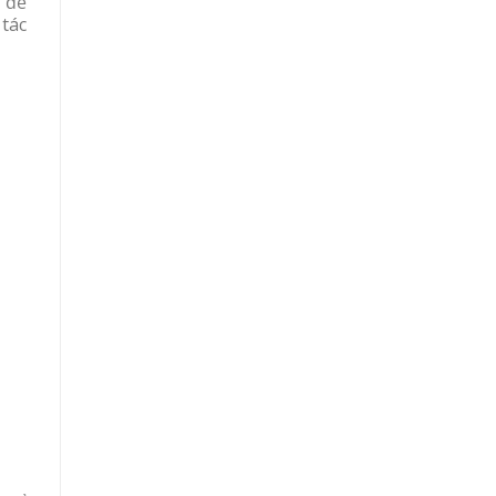
 để
tác