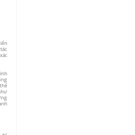
iển
 tác
xác
tính
ống
thể
 như
 ứng
anh