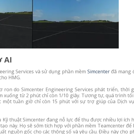
ờ AI
neering Services và sử dụng phần mềm
Simcenter
đã mang 
t cho HMG.
 ron do Simcenter Engineering Services phát triển, thời g
 xuống từ 2 phút chỉ còn 1/10 giây. Tương tự, quá trình tố
ột tuần giờ chỉ còn 15 phút với sự trợ giúp của Dịch vụ
Kỹ thuật Simcenter đang nỗ lực để thu được nhiều lợi ích 
tạo này. Họ sẽ sớm tích hợp với phần mềm Teamcenter để l
uất nguồn gốc cho các thông số và yêu cầu. Điều này cho p