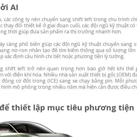
ởi AI
, các công ty nên chuyển sang shift left trong chu trình c
 thay đổi thiết kế ở giai đoạn cuối, các đội ngũ kỹ thuật có
 đồng thời giúp đưa sản phẩm ra thị trường nhanh hơn.
gày càng phổ biến giúp các đội ngũ kỹ thuật chuyển sang s
ạo mạng nơ-ron nhân tạo để tìm kiếm thông qua số lượng lớ
p xác định cấu hình chi tiết hoặc phương tiện lý tưởng.
g shift left trở nên quan trọng hơn bao giờ hết khi thế g
 với điện khí hóa. Nhiều nhà sản xuất thiết bị gốc (OEM) 
t động cơ đốt trong (ICE) sang xe chạy bằng pin. Mỗi phư
mô hình mô phỏng trong nhiều năm mà hiện cần được điều ch
để thiết lập mục tiêu phương tiện