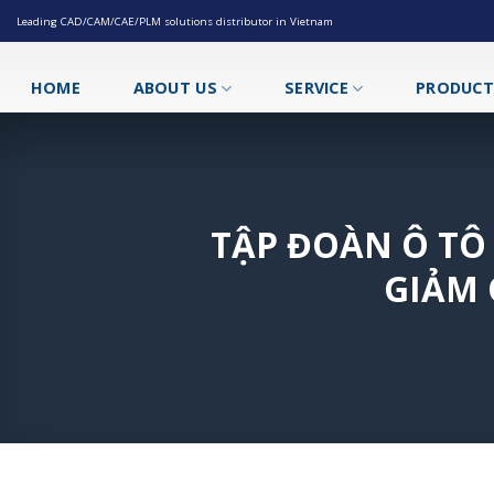
Skip
Leading CAD/CAM/CAE/PLM solutions distributor in Vietnam
to
content
HOME
ABOUT US
SERVICE
PRODUC
TẬP ĐOÀN Ô TÔ
GIẢM 