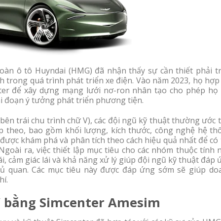
đoàn ô tô Huyndai (HMG) đã nhận thấy sự cần thiết phải tr
ch trong quá trình phát triển xe điện. Vào năm 2023, họ hợp
nter để xây dựng mạng lưới nơ-ron nhân tạo cho phép họ 
ai đoạn ý tưởng phát triển phương tiện.
bên trái chu trình chữ V), các đội ngũ kỹ thuật thường ước 
p theo, bao gồm khối lượng, kích thước, công nghệ hệ th
được khám phá và phân tích theo cách hiệu quả nhất để có 
 Ngoài ra, việc thiết lập mục tiêu cho các nhóm thuộc tính
i, cảm giác lái và khả năng xử lý giúp đội ngũ kỹ thuật đáp
chủ quan. Các mục tiêu này được đáp ứng sớm sẽ giúp do
hí.
 EV bằng Simcenter Amesim