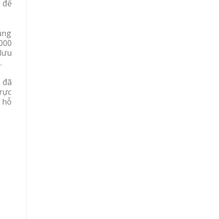
u để
ung
000
lưu
.
 đã
rực
 hỗ