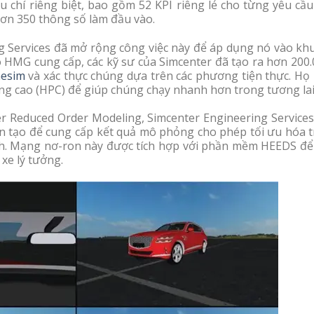
êu chí riêng biệt, bao gồm 52 KPI riêng lẻ cho từng yêu cầ
hơn 350 thông số làm đầu vào.
g Services đã mở rộng công việc này để áp dụng nó vào kh
 HMG cung cấp, các kỹ sư của Simcenter đã tạo ra hơn 200.
mesim
và xác thực chúng dựa trên các phương tiện thực. Họ 
ng cao (HPC) để giúp chúng chạy nhanh hơn trong tương lai
 Reduced Order Modeling, Simcenter Engineering Services
n tạo để cung cấp kết quả mô phỏng cho phép tối ưu hóa t
ình. Mạng nơ-ron này được tích hợp với phần mềm HEEDS để
xe lý tưởng.