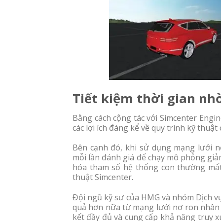
Tiết kiệm thời gian nh
Bằng cách cộng tác với Simcenter Engi
các lợi ích đáng kể về quy trình kỹ thuậ
Bên cạnh đó, khi sử dụng mạng lưới nơ
mỗi lần đánh giá để chạy mô phỏng giảm
hóa tham số hệ thống con thường mất m
thuật Simcenter.
Đội ngũ kỹ sư của HMG và nhóm Dịch vụ 
quả hơn nữa từ mạng lưới nơ ron nhân 
kết đầy đủ và cung cấp khả năng truy x