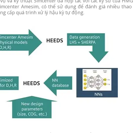
vụ và kỹ thuật Simcenter đã hợp tác với các kỹ sư của HMG
imcenter Amesim, có thể sử dụng để đánh giá nhiều thao 
g cấp quá trình xử lý hậu kỳ tự động.