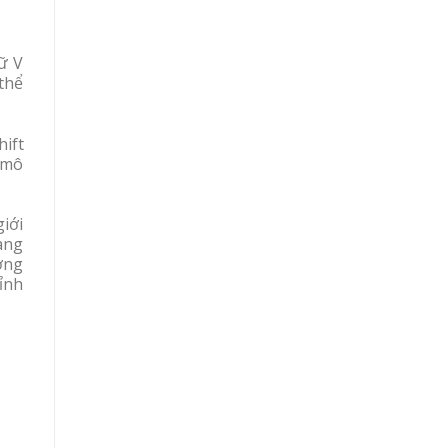
hữ V
 thể
hift
n mô
iới
đang
ơng
ỉnh