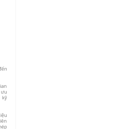
đến
ian
i ưu
 kỹ
hiệu
iên
hép