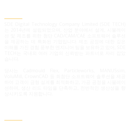
SDE TECH 유한책임 회사
SDE Digital Technology Company Limited (SDE TECH)
는 2014년에 설립되었으며, 산업 분야에서 설계, 시뮬레이
션 및 제조를 위한 첨단 CAD/CAM/CAE 소프트웨어 솔루션
을 제공하는 데 특화된 기업입니다. 제조 공정에 대한 깊은
이해를 가진 경험 풍부한 엔지니어 팀을 보유하고 있어, SDE
TECH는 국내외 여러 기업의 신뢰받는 파트너로 자리 잡았
습니다.
당사는 Cadmould Flex, Particleworks, MANUSsim,
VoluMill, CrownCAD 등 최첨단 소프트웨어 솔루션을 제공
하여 고객이 금형 설계를 최적화하고, 가공 공정을 시뮬레이
션하며, 생산 리드 타임을 단축하고, 전반적인 생산성을 향
상시키도록 지원합니다.
문의 필요 시 연락정보
베트남 호치민시 빈흥사 코닉 주거단지 3B도로 96번지