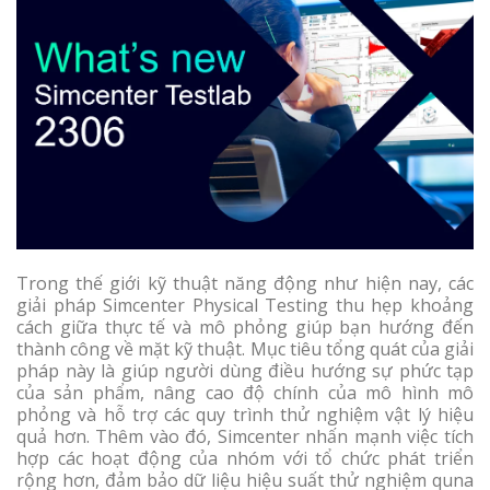
Trong thế giới kỹ thuật năng động như hiện nay, các
giải pháp Simcenter Physical Testing thu hẹp khoảng
cách giữa thực tế và mô phỏng giúp bạn hướng đến
thành công về mặt kỹ thuật. Mục tiêu tổng quát của giải
pháp này là giúp người dùng điều hướng sự phức tạp
của sản phẩm, nâng cao độ chính của mô hình mô
phỏng và hỗ trợ các quy trình thử nghiệm vật lý hiệu
quả hơn. Thêm vào đó, Simcenter nhấn mạnh việc tích
hợp các hoạt động của nhóm với tổ chức phát triển
rộng hơn, đảm bảo dữ liệu hiệu suất thử nghiệm quna