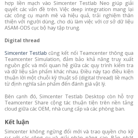
hợp liền mạch vào Simcenter Testlab Neo giúp giải
quyết các vấn đề trên. Việc deep integration mang lại
các công cụ mạnh mẽ và hiệu quả, trải nghiệm thân
thiện với người dùng, cho dù làm việc với cơ sở dữ liệu
ASAM-ODS cục bộ hay tập trung.
Digital thread
Simcenter Testlab
cũng kết nối Teamcenter thông qua
Teamcenter Simulation, đảm bảo khả năng truy xuất
nguồn gốc và mối quan hệ giữa các quy trình kiểm tra
và dữ liệu sản phẩm khác nhau. Điều này tạo điều kiện
thuận lời một chuỗi kỹ thuật số (digital thread) liề mạch
từ định nghĩa sản phẩm đến đánh giá vật lý.
Bên cạnh đó, Simcenter Testlab Desktop còn hỗ trợ
Teamcenter Share cộng tác thuận tiện trên nền tảng
cloud giữa các OEM, nhà cung cấp và các phòng ban.
Kết luận
Simcenter không ngừng đổi mới và trao quyền cho kỹ
sư với các công cụ và giải pháp nâng cao. Bản phát