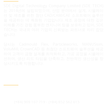
SDE Digital Technology Company Limited (SDE TECH)
는 2014년에 설립되었으며, 산업 분야에서 설계, 시뮬레이
션 및 제조를 위한 첨단 CAD/CAM/CAE 소프트웨어 솔루션
을 제공하는 데 특화된 기업입니다. 제조 공정에 대한 깊은
이해를 가진 경험 풍부한 엔지니어 팀을 보유하고 있어, SDE
TECH는 국내외 여러 기업의 신뢰받는 파트너로 자리 잡았
습니다.
당사는 Cadmould Flex, Particleworks, MANUSsim,
VoluMill, CrownCAD 등 최첨단 소프트웨어 솔루션을 제공
하여 고객이 금형 설계를 최적화하고, 가공 공정을 시뮬레이
션하며, 생산 리드 타임을 단축하고, 전반적인 생산성을 향
상시키도록 지원합니다.
문의 필요 시 연락정보
베트남 호치민시 빈흥사 코닉 주거단지 3B도로 96번지
(+84) 909 107 719
-
(+84) 852 562 615