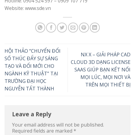
Hotline: 0904 524 597 – 0909 107 719
Website: www.sde.vn
HỘI THẢO “CHUYỂN ĐỔI
NX X – GIẢI PHÁP CAD
SỐ THÚC ĐẨY SỰ SÁNG
CLOUD 3D DẠNG LICENSE
TẠO VÀ ĐỔI MỚI CHO
SAAS GIÚP BẠN KẾT NỐI
NGÀNH KỸ THUẬT” TẠI
MỌI LÚC, MỌI NƠI VÀ
TRƯỜNG ĐẠI HỌC
TRÊN MỌI THIẾT BỊ
NGUYỄN TẤT THÀNH
Leave a Reply
Your email address will not be published.
Required fields are marked
*