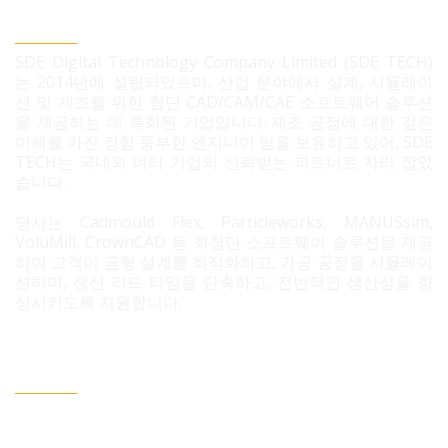
SDE TECH 유한책임 회사
SDE Digital Technology Company Limited (SDE TECH)
는 2014년에 설립되었으며, 산업 분야에서 설계, 시뮬레이
션 및 제조를 위한 첨단 CAD/CAM/CAE 소프트웨어 솔루션
을 제공하는 데 특화된 기업입니다. 제조 공정에 대한 깊은
이해를 가진 경험 풍부한 엔지니어 팀을 보유하고 있어, SDE
TECH는 국내외 여러 기업의 신뢰받는 파트너로 자리 잡았
습니다.
당사는 Cadmould Flex, Particleworks, MANUSsim,
VoluMill, CrownCAD 등 최첨단 소프트웨어 솔루션을 제공
하여 고객이 금형 설계를 최적화하고, 가공 공정을 시뮬레이
션하며, 생산 리드 타임을 단축하고, 전반적인 생산성을 향
상시키도록 지원합니다.
문의 필요 시 연락정보
베트남 호치민시 빈흥사 코닉 주거단지 3B도로 96번지