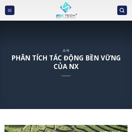
Skip
to
content
소식
PHÂN TÍCH TÁC ĐỘNG BỀN VỮNG
CỦA NX