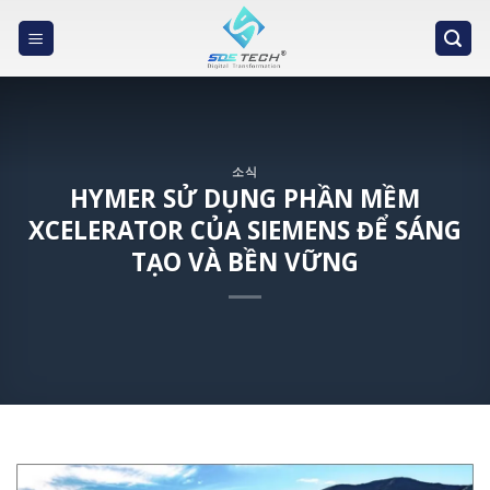
Skip
to
content
소식
HYMER SỬ DỤNG PHẦN MỀM
XCELERATOR CỦA SIEMENS ĐỂ SÁNG
TẠO VÀ BỀN VỮNG