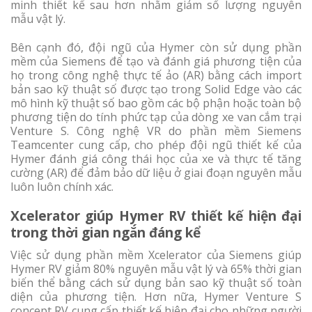
minh thiết kế sau hơn nhằm giảm số lượng nguyên
mẫu vật lý.
Bên cạnh đó, đội ngũ của Hymer còn sử dụng phần
mềm của Siemens để tạo và đánh giá phương tiện của
họ trong công nghệ thực tế ảo (AR) bằng cách import
bản sao kỹ thuật số được tạo trong Solid Edge vào các
mô hình kỹ thuật số bao gồm các bộ phận hoặc toàn bộ
phương tiện do tính phức tạp của dòng xe van cắm trại
Venture S. Công nghệ VR do phần mềm Siemens
Teamcenter cung cấp, cho phép đội ngũ thiết kế của
Hymer đánh giá công thái học của xe và thực tế tăng
cường (AR) để đảm bảo dữ liệu ở giai đoạn nguyên mẫu
luôn luôn chính xác.
Xcelerator giúp Hymer RV thiết kế hiện đại
trong thời gian ngắn đáng kể
Việc sử dụng phần mềm Xcelerator của Siemens giúp
Hymer RV giảm 80% nguyên mẫu vật lý và 65% thời gian
biến thể bằng cách sử dụng bản sao kỹ thuật số toàn
diện của phương tiện. Hơn nữa, Hymer Venture S
concept RV cung cấp thiết kế hiện đại cho những người