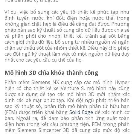
Ví dụ, việc bổ sung các yếu tố thiết kế phức tạp như
định tuyến nước, khí đốt, điện hoặc nước thải trong
không gian chật hẹp là điều dễ dàng đạt được. Phương
pháp bản sao kỹ thuật số cung cấp dữ liệu được chia sẻ
và phân phối cho nhóm thiết kế, tránh sai sót bằng
cách giới thiệu dữ liệu bổ sung từ nhiều nguồn và ngăn
chặn sự thiếu sót của nhóm thiết kế. Điều này cho phép
các đội ngũ kỹ thuật làm việc từ một nguồn dữ liệu duy
nhất cho các yêu cầu cụ thể của họ.
Mô hình 3D chìa khóa thành công
Phần mềm Siemens NX cung cấp các mô hình Hymer
hiện có cho thiết kế xe Venture S, mô hình này cũng
được sử dụng để tạo các mô hình 3D mới nhằm xác
định các bề mặt phức tạp. Khi đội ngũ phát triển bản
sao kỹ thuật số, phân tích mô hình phần tử hữu hạn
(FEM) được triển khai bằng
Solid Edge
để xác minh cơ
bản. Ngoài ra, để đảm bảo phân tích ứng suất toàn
diện hơn trong kết cấu phương tiện, FEM trong phần
mềm Siemens Simcenter 3D đã cung cấp mức độ xác