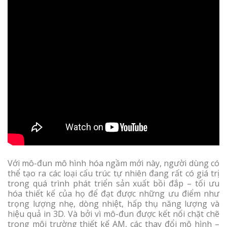
Với mô-đun mô hình hóa ngầm mới này, người dùng có
thể tạo ra các loại cấu trúc tự nhiên đang rất có giá trị
trong quá trình phát triển sản xuất bồi đắp – tối ưu
hóa thiết kế của họ để đạt được những ưu điểm như
trọng lượng nhẹ, dòng nhiệt, hấp thụ năng lượng và
hiệu quả in 3D. Và bởi vì mô-đun được kết nối chặt chẽ
trong môi trường thiết kế AM, các thay đổi mô hình –