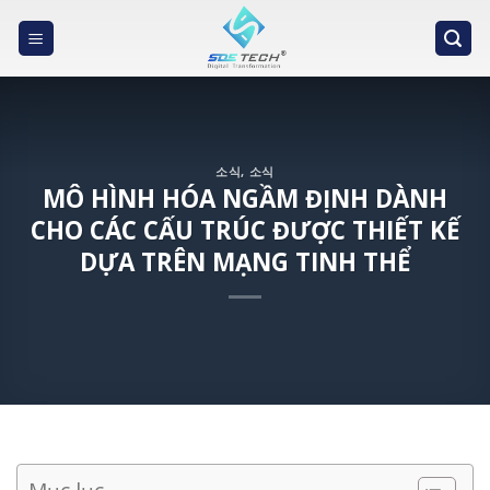
Skip
to
content
소식
,
소식
MÔ HÌNH HÓA NGẦM ĐỊNH DÀNH
CHO CÁC CẤU TRÚC ĐƯỢC THIẾT KẾ
DỰA TRÊN MẠNG TINH THỂ