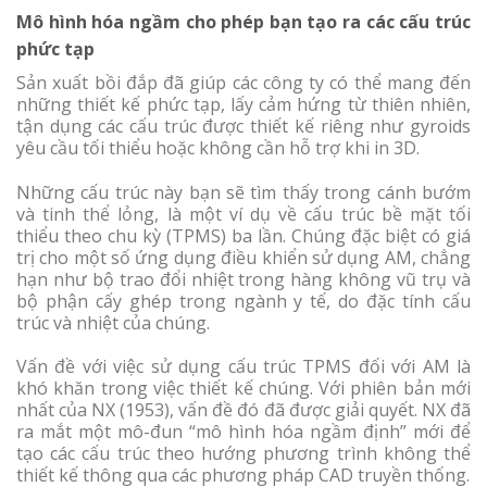
Mô hình hóa ngầm cho phép bạn tạo ra các cấu trúc
phức tạp
Sản xuất bồi đắp đã giúp các công ty có thể mang đến
những thiết kế phức tạp, lấy cảm hứng từ thiên nhiên,
tận dụng các cấu trúc được thiết kế riêng như gyroids
yêu cầu tối thiểu hoặc không cần hỗ trợ khi in 3D.
Những cấu trúc này bạn sẽ tìm thấy trong cánh bướm
và tinh thể lỏng, là một ví dụ về cấu trúc bề mặt tối
thiểu theo chu kỳ (TPMS) ba lần. Chúng đặc biệt có giá
trị cho một số ứng dụng điều khiển sử dụng AM, chẳng
hạn như bộ trao đổi nhiệt trong hàng không vũ trụ và
bộ phận cấy ghép trong ngành y tế, do đặc tính cấu
trúc và nhiệt của chúng.
Vấn đề với việc sử dụng cấu trúc TPMS đối với AM là
khó khăn trong việc thiết kế chúng. Với phiên bản mới
nhất của NX (1953), vấn đề đó đã được giải quyết. NX đã
ra mắt một mô-đun “mô hình hóa ngầm định” mới để
tạo các cấu trúc theo hướng phương trình không thể
thiết kế thông qua các phương pháp CAD truyền thống.