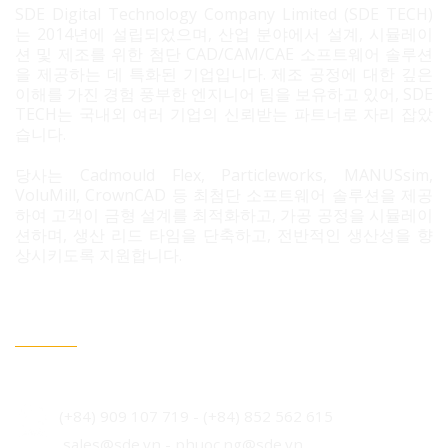
SDE Digital Technology Company Limited (SDE TECH)
는 2014년에 설립되었으며, 산업 분야에서 설계, 시뮬레이
션 및 제조를 위한 첨단 CAD/CAM/CAE 소프트웨어 솔루션
을 제공하는 데 특화된 기업입니다. 제조 공정에 대한 깊은
이해를 가진 경험 풍부한 엔지니어 팀을 보유하고 있어, SDE
TECH는 국내외 여러 기업의 신뢰받는 파트너로 자리 잡았
습니다.
당사는 Cadmould Flex, Particleworks, MANUSsim,
VoluMill, CrownCAD 등 최첨단 소프트웨어 솔루션을 제공
하여 고객이 금형 설계를 최적화하고, 가공 공정을 시뮬레이
션하며, 생산 리드 타임을 단축하고, 전반적인 생산성을 향
상시키도록 지원합니다.
문의 필요 시 연락정보
베트남 호치민시 빈흥사 코닉 주거단지 3B도로 96번지
(+84) 909 107 719
-
(+84) 852 562 615
sales@sde.vn - phuoc.ng@sde.vn