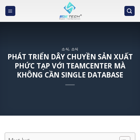
Skip
to
content
소식
,
소식
PHÁT TRIỂN DÂY CHUYỀN SẢN XUẤT
PHỨC TẠP VỚI TEAMCENTER MÀ
KHÔNG CẦN SINGLE DATABASE