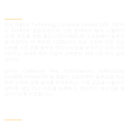
SDE TECH 유한책임 회사
SDE Digital Technology Company Limited (SDE TECH)
는 2014년에 설립되었으며, 산업 분야에서 설계, 시뮬레이
션 및 제조를 위한 첨단 CAD/CAM/CAE 소프트웨어 솔루션
을 제공하는 데 특화된 기업입니다. 제조 공정에 대한 깊은
이해를 가진 경험 풍부한 엔지니어 팀을 보유하고 있어, SDE
TECH는 국내외 여러 기업의 신뢰받는 파트너로 자리 잡았
습니다.
당사는 Cadmould Flex, Particleworks, MANUSsim,
VoluMill, CrownCAD 등 최첨단 소프트웨어 솔루션을 제공
하여 고객이 금형 설계를 최적화하고, 가공 공정을 시뮬레이
션하며, 생산 리드 타임을 단축하고, 전반적인 생산성을 향
상시키도록 지원합니다.
문의 필요 시 연락정보
베트남 호치민시 빈흥사 코닉 주거단지 3B도로 96번지