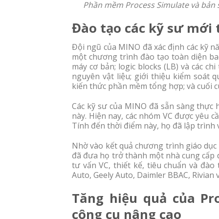
Phần mềm Process Simulate và bản sa
Đào tạo các kỹ sư mới 
Đội ngũ của MINO đã xác định các kỹ nă
một chương trình đào tạo toàn diện b
máy cơ bản; logic blocks (LB) và các chi
nguyên vật liệu; giới thiệu kiểm soát 
kiến thức phần mềm tổng hợp; và cuối c
Các kỹ sư của MINO đã sẵn sàng thực h
này. Hiện nay, các nhóm VC được yêu cầu
Tính đến thời điểm này, họ đã lập trình
Nhờ vào kết quả chương trình giáo dục
đã đưa họ trở thành một nhà cung cấp d
tư vấn VC, thiết kế, tiêu chuẩn và đà
Auto, Geely Auto, Daimler BBAC, Rivian 
Tăng hiệu quả của Pr
công cụ nâng cao