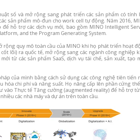
uật số và mở rộng sang phát triển các sản phẩm có tính l
à các sản phẩm mô-đun cho work cell tự động. Năm 2016, M
để hỗ trợ các dịch vụ mới, bao gồm MINO Intelligent Serv
Platform, and the Program Generating System.
ở rộng quy mô toàn cầu của MINO khi họ phát triển hoạt đ
cốt lõi) ra quốc tế, mở rộng sang các ngành công nghiệp k
ới từ các sản phẩm SaaS, dịch vụ tái chế, sản xuất, tạo 
pháp của mình bằng cách sử dụng các công nghệ tiên tiến 
i ưu hóa chi phí và năng suất. Họ nâng cấp lên phần cứng th
 tư vào Thực tế Tăng cường (augmented reality) để hỗ trợ từ
 nhiều các nhà máy và dự án trên toàn cầu.