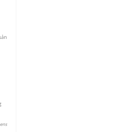
sản
g
ens