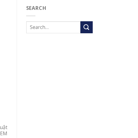
SEARCH
uật
 OEM