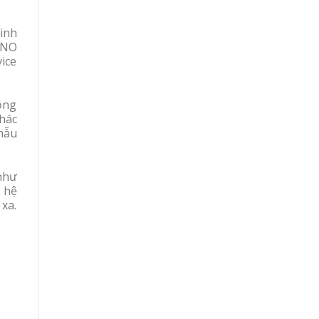
inh
INO
ice
ộng
hác
mẫu
như
ế hệ
 xa.