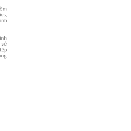
gồm
es,
tính
rình
h sử
tệp
ong