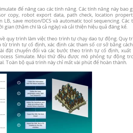
imulate để nâng cao các tính năng. Các tính năng này bao 
or copy, robot export data, path check, location properti
ion LB, save motion/DCS và automatic tool sequencing. Các 
 gian (thậm chí là cả ngày) và cải thiện hiệu quả đáng kể.
 quy trình làm việc theo trình tự chạy dao tự động. Quy t
 từ trình tự cố định, xác định các tham số cơ sở bằng các
i đặt chuyển đổi và các bước theo trình tự cố định, xuất 
Process Simulate. Mọi thứ đều được mô phỏng tự động tr
al. Toàn bộ quá trình này chỉ mất vài phút để hoàn thành.