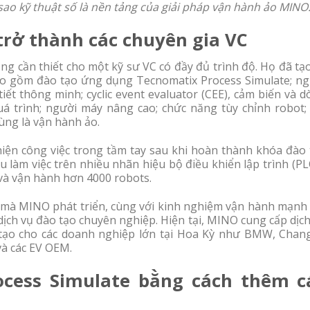
o kỹ thuật số là nền tảng của giải pháp vận hành ảo MINO
trở thành các chuyên gia VC
ng cần thiết cho một kỹ sư VC có đầy đủ trình độ. Họ đã tạ
ao gồm đào tạo ứng dụng Tecnomatix Process Simulate; ng
 tiết thông minh; cyclic event evaluator (CEE), cảm biến và 
quá trình; người máy nâng cao; chức năng tùy chỉnh robot;
ùng là vận hành ảo.
iện công việc trong tầm tay sau khi hoàn thành khóa đào 
 làm việc trên nhiều nhãn hiệu bộ điều khiển lập trình (PL
 và vận hành hơn 4000 robots.
 mà MINO phát triển, cùng với kinh nghiệm vận hành mạnh
ịch vụ đào tạo chuyên nghiệp. Hiện tại, MINO cung cấp dịc
o tạo cho các doanh nghiệp lớn tại Hoa Kỳ như BMW, Chan
và các EV OEM.
ocess Simulate bằng cách thêm c