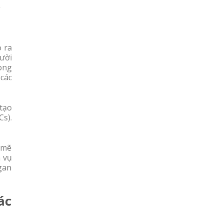
.
o ra
ười
dòng
 các
tạo
Cs).
 mẽ
h vụ
gan
ác