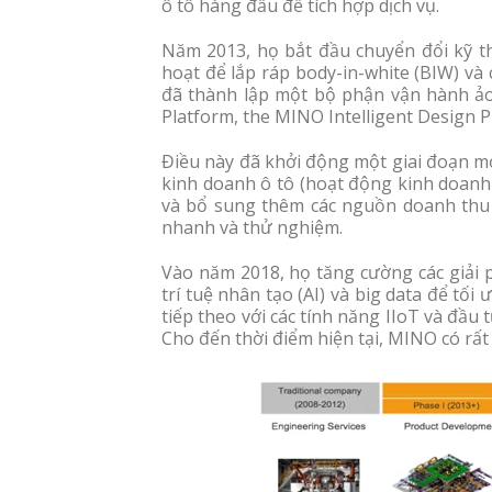
ô tô hàng đầu để tích hợp dịch vụ.
Năm 2013, họ bắt đầu chuyển đổi kỹ th
hoạt để lắp ráp body-in-white (BIW) v
đã thành lập một bộ phận vận hành ảo 
Platform, the MINO Intelligent Design 
Điều này đã khởi động một giai đoạn m
kinh doanh ô tô (hoạt động kinh doanh 
và bổ sung thêm các nguồn doanh thu m
nhanh và thử nghiệm.
Vào năm 2018, họ tăng cường các giải 
trí tuệ nhân tạo (AI) và big data để tố
tiếp theo với các tính năng IIoT và đầu
Cho đến thời điểm hiện tại, MINO có rất