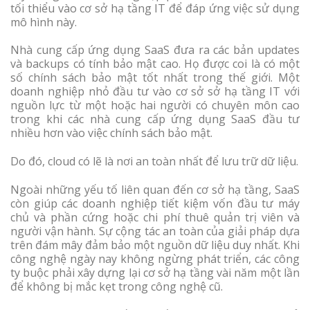
tối thiểu vào cơ sở hạ tầng IT để đáp ứng việc sử dụng
mô hình này.
Nhà cung cấp ứng dụng SaaS đưa ra các bản updates
và backups có tính bảo mật cao. Họ được coi là có một
số chính sách bảo mật tốt nhất trong thế giới. Một
doanh nghiệp nhỏ đầu tư vào cơ sở sở hạ tầng IT với
nguồn lực từ một hoặc hai người có chuyên môn cao
trong khi các nhà cung cấp ứng dụng SaaS đầu tư
nhiều hơn vào việc chính sách bảo mật.
Do đó, cloud có lẽ là nơi an toàn nhất để lưu trữ dữ liệu.
Ngoài những yếu tố liên quan đến cơ sở hạ tầng, SaaS
còn giúp các doanh nghiệp tiết kiệm vốn đầu tư máy
chủ và phần cứng hoặc chi phí thuê quản trị viên và
người vận hành. Sự cộng tác an toàn của giải pháp dựa
trên đám mây đảm bảo một nguồn dữ liệu duy nhất. Khi
công nghệ ngày nay không ngừng phát triển, các công
ty buộc phải xây dựng lại cơ sở hạ tầng vài năm một lần
để không bị mắc kẹt trong công nghệ cũ.