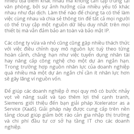
nhiều địa điểm khác nhau mà không cần tập trung tại
văn phòng, bởi sự ảnh hưởng của nhiều yếu tố khác
nhau như đại dịch. Làm thế nào để chúng ta có thể làm
việc cùng nhau và chia sẻ thông tin để tất cả mọi người
có thể truy cập một nguồn dữ liệu duy nhất trên mọi
thiết bị mà vẫn đảm bảo an toàn và bảo mật IP.
Các công ty vừa và nhỏ cũng cũng gặp nhiều thách thức
với việc điều chỉnh quy mô nguồn lực tuỳ theo từng
hoàn cảnh, chẳng hạn như việc tuyển dụng nhân tài
hay nâng cấp công nghệ cho một dự án ngắn hạn.
Trong trường hợp nguồn nhân lực của doanh nghiệp
quá nhiều mà một dự án ngắn chỉ cần ít nhân lực hơn
sẽ gây lãng ví nguồn vốn.
Để giúp các doanh nghiệp ở mọi quy mô có bước nhảy
vọt về năng suất và tạo thêm lợi thế cạnh tranh,
Siemens giới thiệu đến bạn giải pháp Xcelerator as a
Service (XaaS). Giải pháp này được cung cấp trên nền
tảng cloud giúp giảm bớt rào cản gia nhập thị trường
và chi phí đầu tư cơ sở hạ tầng IT cho các doanh
nghiệp.