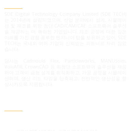
SDE TECH 유한책임 회사
SDE Digital Technology Company Limited (SDE TECH)
는 2014년에 설립되었으며, 산업 분야에서 설계, 시뮬레이
션 및 제조를 위한 첨단 CAD/CAM/CAE 소프트웨어 솔루션
을 제공하는 데 특화된 기업입니다. 제조 공정에 대한 깊은
이해를 가진 경험 풍부한 엔지니어 팀을 보유하고 있어, SDE
TECH는 국내외 여러 기업의 신뢰받는 파트너로 자리 잡았
습니다.
당사는 Cadmould Flex, Particleworks, MANUSsim,
VoluMill, CrownCAD 등 최첨단 소프트웨어 솔루션을 제공
하여 고객이 금형 설계를 최적화하고, 가공 공정을 시뮬레이
션하며, 생산 리드 타임을 단축하고, 전반적인 생산성을 향
상시키도록 지원합니다.
문의 필요 시 연락정보
베트남 호치민시 빈흥사 코닉 주거단지 3B도로 96번지