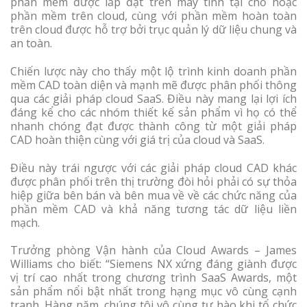
phần mềm được lắp đặt trên máy tính tại chỗ hoặc
phần mềm trên cloud, cùng với phần mềm hoàn toàn
trên cloud được hỗ trợ bởi trục quản lý dữ liệu chung và
an toàn.
Chiến lược này cho thấy một lộ trình kinh doanh phần
mềm CAD toàn diện và mạnh mẽ được phân phối thông
qua các giải pháp cloud SaaS. Điều này mang lại lợi ích
đáng kể cho các nhóm thiết kế sản phẩm vì họ có thể
nhanh chóng đạt được thành công từ một giải pháp
CAD hoàn thiện cùng với giá trị của cloud và SaaS.
Điều này trái ngược với các giải pháp cloud CAD khác
được phân phối trên thị trường đòi hỏi phải có sự thỏa
hiệp giữa bên bán và bên mua về về các chức năng của
phần mềm CAD và khả năng tương tác dữ liệu liền
mạch.
Trưởng phòng Vận hành của Cloud Awards – James
Williams cho biết: “Siemens NX xứng đáng giành được
vị trí cao nhất trong chương trình SaaS Awards, một
sản phẩm nổi bật nhất trong hạng mục vô cùng cạnh
tranh. Hàng năm, chúng tôi vô cùng tự hào khi tổ chức