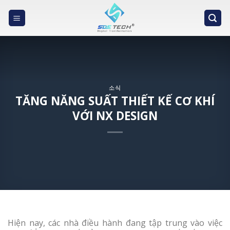
Skip
to
content
소식
TĂNG NĂNG SUẤT THIẾT KẾ CƠ KHÍ
VỚI NX DESIGN
Hiện nay, các nhà điều hành đang tập trung vào việc