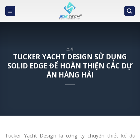
Skip
to
content
소식
TUCKER YACHT DESIGN SỬ DỤNG
SOLID EDGE ĐỂ HOÀN THIỆN CÁC DỰ
ÁN HÀNG HẢI
Tucker Yacht Design là công ty chuyên thiết kế du