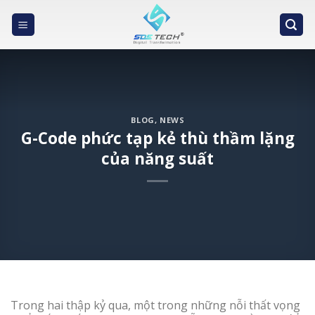
Skip
to
content
BLOG
,
NEWS
G-Code phức tạp kẻ thù thầm lặng
của năng suất
Trong hai thập kỷ qua, một trong những nỗi thất vọng