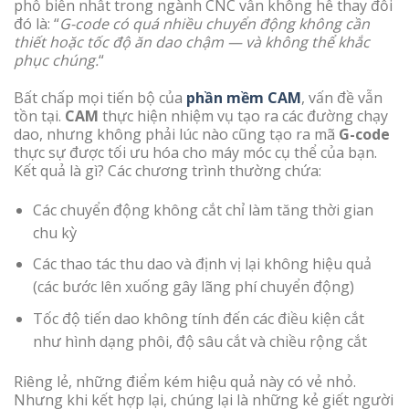
phổ biến nhất trong ngành CNC vẫn không hề thay đổi
đó là: “
G-code có quá nhiều chuyển động không cần
thiết hoặc tốc độ ăn dao chậm — và không thể khắc
phục chúng.
“
Bất chấp mọi tiến bộ của
phần mềm CAM
, vấn đề vẫn
tồn tại.
CAM
thực hiện nhiệm vụ tạo ra các đường chạy
dao, nhưng không phải lúc nào cũng tạo ra mã
G-code
thực sự được tối ưu hóa cho máy móc cụ thể của bạn.
Kết quả là gì? Các chương trình thường chứa:
Các chuyển động không cắt chỉ làm tăng thời gian
chu kỳ
Các thao tác thu dao và định vị lại không hiệu quả
(các bước lên xuống gây lãng phí chuyển động)
Tốc độ tiến dao không tính đến các điều kiện cắt
như hình dạng phôi, độ sâu cắt và chiều rộng cắt
Riêng lẻ, những điểm kém hiệu quả này có vẻ nhỏ.
Nhưng khi kết hợp lại, chúng lại là những kẻ giết người