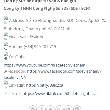
Liên hệ SDE để được tư vấn & báo giá
Công ty TNHH Công Nghệ Số SDE (SDE TECH)
Address: Số 96 Đường số 3B, KDC Conic, Ấp 68, Xã
Bình Hưng, Thành phố Hồ Chí Minh
Email: sales@sde.vn
Hotline: (+84) 909 107 719
YouTube:
https://www.youtube.com/@sdetech.vietnam
🔎Facebook:
https://www.facebook.com/sdevietnam/?
locale=vi_VN
Linkedin:
https://bit.ly/38lc2xa
📌 Tiktok:
https://www.tiktok.com/@sdetech_official