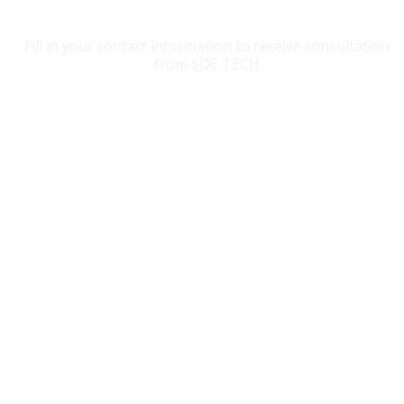
CONTACT SDE TECH
Fill in your contact information to receive consultation
from SDE TECH