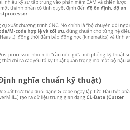
ại, nhiều kỹ sư tập trung vào phần mềm CAM và chiến lược
 một thành phần có tính quyết định đến
độ ổn định, độ an
stprocessor
.
 cụ xuất chương trình CNC. Nó chính là “bộ chuyển đổi ngô
ode/M-code hợp lệ và tối ưu
, đúng chuẩn cho từng hệ điề
Haas…), đồng thời đảm bảo động học (kinematics) và tính a
ủa Postprocessor như một “cầu nối” giữa mô phỏng kỹ thuật s
 thời chỉ ra các yếu tố kỹ thuật quan trọng mà một bộ hậu 
(Định nghĩa chuẩn kỹ thuật)
xuất trực tiếp dưới dạng G-code ngay lập tức. Hầu hết ph
Mill…) tạo ra dữ liệu trung gian dạng
CL-Data (Cutter