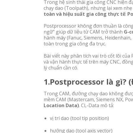
Trong hệ sinh thái gia công CNC hiện đ
chạy dao (Toolpath), nhưng lại xem nhẹ
toàn và hiệu suất gia công thực tế
:
Po
Postprocessor không đơn thuần là công
ngữ” giúp dữ liệu từ CAM trở thành
G-c
hành máy (Fanuc, Siemens, Heidenhain, 
toàn trong gia công đa trục.
Bài viết này phân tích vai trò cốt lõi c
và vận hành thực tế trên máy CNC, đồng
lý chuẩn cần có.
1.Postprocessor là gì? 
Trong CAM, đường chạy dao không được 
mềm CAM (Mastercam, Siemens NX, Power
Location Data)
. CL-Data mô tả:
vị trí dao (tool tip position)
hướng dao (tool axis vector)