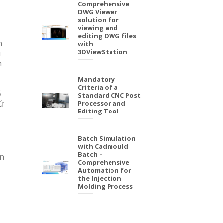
Comprehensive
DWG Viewer
solution for
viewing and
editing DWG files
n
with
3DViewStation
u
n
Mandatory
Criteria of a
ố
Standard CNC Post
xử
Processor and
Editing Tool
Batch Simulation
with Cadmould
Batch –
ần
Comprehensive
Automation for
the Injection
Molding Process