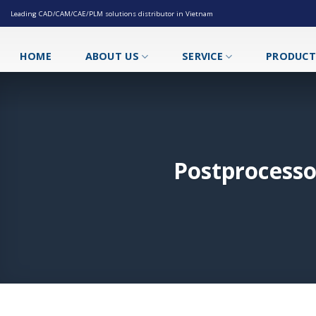
Skip
Leading CAD/CAM/CAE/PLM solutions distributor in Vietnam
to
content
HOME
ABOUT US
SERVICE
PRODUC
Postprocessor