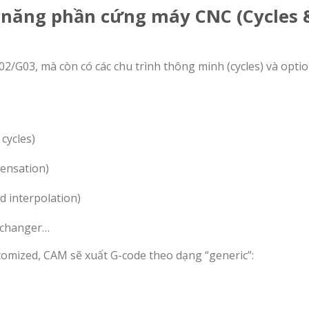
nh năng phần cứng máy CNC (Cycles 
2/G03, mà còn có các chu trình thông minh (cycles) và opti
cycles)
ensation)
d interpolation)
t changer…
omized, CAM sẽ xuất G-code theo dạng “generic”: