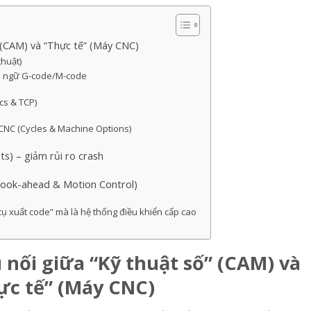
 (CAM) và “Thực tế” (Máy CNC)
thuật)
ôn ngữ G-code/M-code
cs & TCP)
 CNC (Cycles & Machine Options)
ts) – giảm rủi ro crash
(Look-ahead & Motion Control)
cụ xuất code” mà là hệ thống điều khiển cấp cao
 nối giữa “Kỹ thuật số” (CAM) và
ực tế” (Máy CNC)