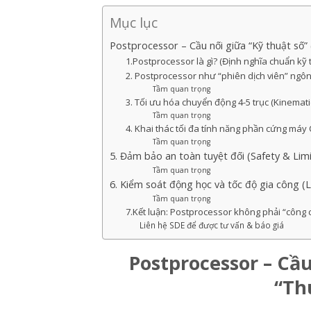
Mục lục
Postprocessor – Cầu nối giữa “Kỹ thuật số”
1.Postprocessor là gì? (Định nghĩa chuẩn kỹ 
2. Postprocessor như “phiên dịch viên” ng
Tầm quan trọng
3. Tối ưu hóa chuyển động 4-5 trục (Kinemati
Tầm quan trọng
4. Khai thác tối đa tính năng phần cứng máy
Tầm quan trọng
5. Đảm bảo an toàn tuyệt đối (Safety & Limi
Tầm quan trọng
6. Kiểm soát động học và tốc độ gia công 
Tầm quan trọng
7.Kết luận: Postprocessor không phải “công 
Liên hệ SDE để được tư vấn & báo giá
Postprocessor – Cầu
“Th