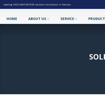
Skip
Leading CAD/CAM/CAE/PLM solutions distributor in Vietnam
to
content
HOME
ABOUT US
SERVICE
PRODUC
SOL