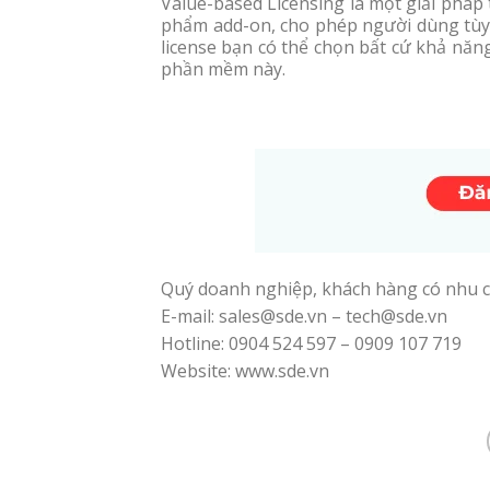
Value-based Licensing là một giải pháp t
phẩm add-on, cho phép người dùng tùy c
license bạn có thể chọn bất cứ khả năn
phần mềm này.
Quý doanh nghiệp, khách hàng có nhu c
E-mail: sales@sde.vn – tech@sde.vn
Hotline: 0904 524 597 – 0909 107 719
Website: www.sde.vn