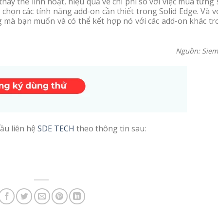
hay thế linh hoạt, hiệu quả về chi phí so với việc mua từng
họn các tính năng add-on cần thiết trong Solid Edge. Và v
g mà bạn muốn và có thể kết hợp nó với các add-on khác tr
Nguồn: Siem
ầu liên hệ
SDE TECH
theo thông tin sau: