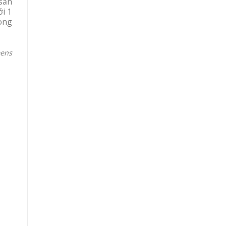
 sản
ới 1
ong
ens