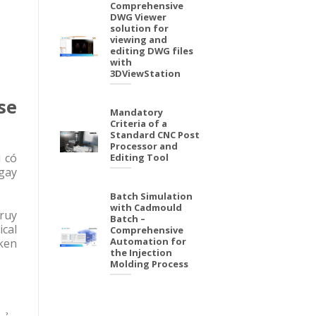
Comprehensive
DWG Viewer
solution for
viewing and
editing DWG files
with
3DViewStation
se
Mandatory
Criteria of a
Standard CNC Post
Processor and
 có
Editing Tool
gay
Batch Simulation
with Cadmould
truy
Batch –
ical
Comprehensive
Automation for
ken
the Injection
Molding Process