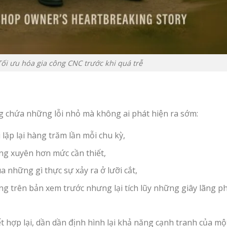
u hóa gia công CNC trước khi quá trễ
 chứa những lỗi nhỏ mà không ai phát hiện ra sớm:
lặp lại hàng trăm lần mỗi chu kỳ,
ng xuyên hơn mức cần thiết,
 những gì thực sự xảy ra ở lưỡi cắt,
g trên bản xem trước nhưng lại tích lũy những giây lãng ph
ết hợp lại, dần dần định hình lại khả năng cạnh tranh của mộ