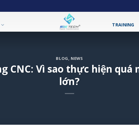
T
TRAINING
BLOG
,
NEWS
ng CNC: Vì sao thực hiện quá 
lớn?