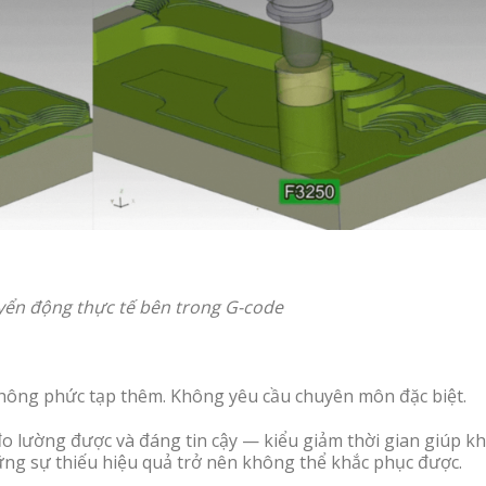
yển động thực tế bên trong
G-code
 Không phức tạp thêm. Không yêu cầu chuyên môn đặc biệt.
đo lường được và đáng tin cậy — kiểu giảm thời gian giúp kh
ng sự thiếu hiệu quả trở nên không thể khắc phục được.