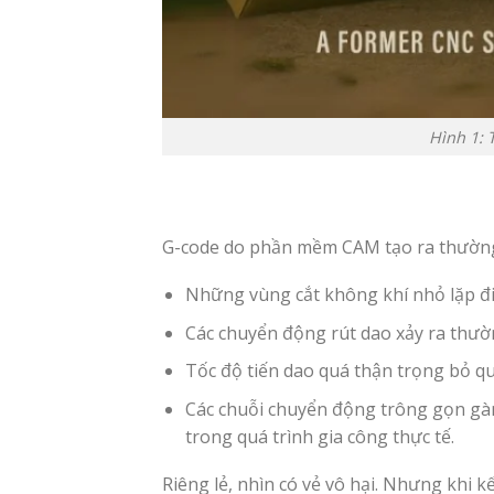
Hình 1: Tối ư
G-code do phần mềm CAM tạo ra thường
Những vùng cắt không khí nhỏ lặp đi 
Các chuyển động rút dao xảy ra thườ
Tốc độ tiến dao quá thận trọng bỏ qua
Các chuỗi chuyển động trông gọn gàn
trong quá trình gia công thực tế.
Riêng lẻ, nhìn có vẻ vô hại. Nhưng khi k