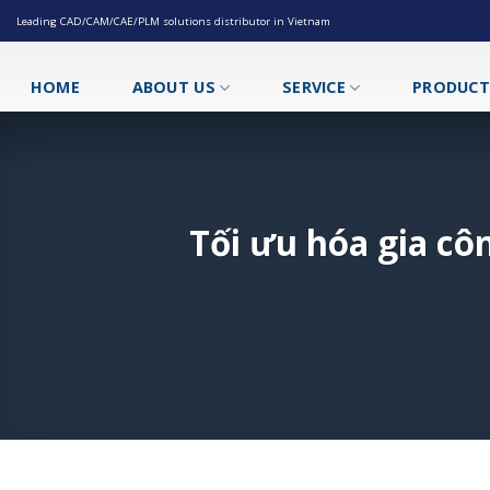
Skip
Leading CAD/CAM/CAE/PLM solutions distributor in Vietnam
to
content
HOME
ABOUT US
SERVICE
PRODUC
Tối ưu hóa gia cô