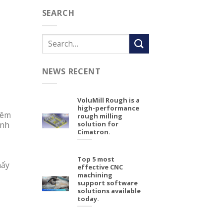
SEARCH
NEWS RECENT
VoluMill Rough is a
high-performance
iêm
rough milling
ình
solution for
Cimatron.
Top 5 most
hấy
effective CNC
machining
support software
solutions available
today.