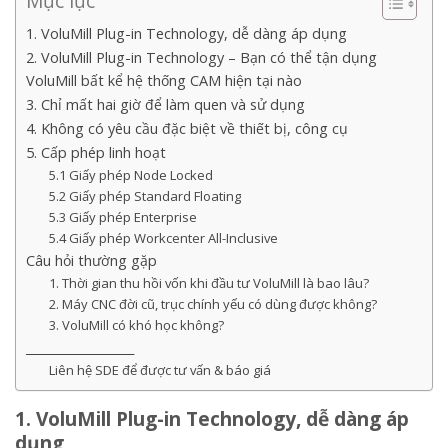
Mục lục
1. VoluMill Plug-in Technology, dễ dàng áp dụng
2. VoluMill Plug-in Technology – Bạn có thể tận dụng
VoluMill bất kể hệ thống CAM hiện tại nào
3. Chỉ mất hai giờ để làm quen và sử dụng
4. Không có yêu cầu đặc biệt về thiết bị, công cụ
5. Cấp phép linh hoạt
5.1 Giấy phép Node Locked
5.2 Giấy phép Standard Floating
5.3 Giấy phép Enterprise
5.4 Giấy phép Workcenter All-Inclusive
Câu hỏi thường gặp
1. Thời gian thu hồi vốn khi đầu tư VoluMill là bao lâu?
2. Máy CNC đời cũ, trục chính yếu có dùng được không?
3. VoluMill có khó học không?
__________________
Liên hệ SDE để được tư vấn & báo giá
1. VoluMill Plug-in Technology, dễ dàng áp
dụng