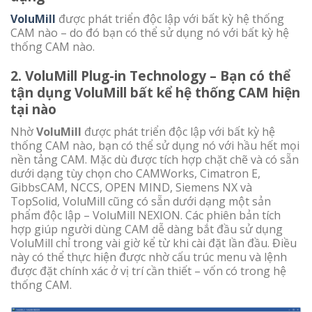
VoluMill
được phát triển độc lập với bất kỳ hệ thống
CAM nào – do đó bạn có thể sử dụng nó với bất kỳ hệ
thống CAM nào.
2. VoluMill Plug-in Technology – Bạn có thể
tận dụng VoluMill bất kể hệ thống CAM hiện
tại nào
Nhờ
VoluMill
được phát triển độc lập với bất kỳ hệ
thống CAM nào, bạn có thể sử dụng nó với hầu hết mọi
nền tảng CAM. Mặc dù được tích hợp chặt chẽ và có sẵn
dưới dạng tùy chọn cho CAMWorks, Cimatron E,
GibbsCAM, NCCS, OPEN MIND, Siemens NX và
TopSolid, VoluMill cũng có sẵn dưới dạng một sản
phẩm độc lập – VoluMill NEXION. Các phiên bản tích
hợp giúp người dùng CAM dễ dàng bắt đầu sử dụng
VoluMill chỉ trong vài giờ kể từ khi cài đặt lần đầu. Điều
này có thể thực hiện được nhờ cấu trúc menu và lệnh
được đặt chính xác ở vị trí cần thiết – vốn có trong hệ
thống CAM.