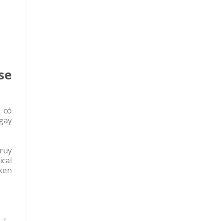
se
 có
gay
truy
ical
ken