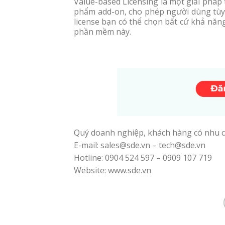
Value-based Licensing là một giải pháp t
phẩm add-on, cho phép người dùng tùy c
license bạn có thể chọn bất cứ khả năn
phần mềm này.
Quý doanh nghiệp, khách hàng có nhu c
E-mail: sales@sde.vn – tech@sde.vn
Hotline: 0904 524 597 – 0909 107 719
Website: www.sde.vn