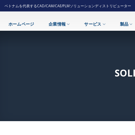
Skip
ベトナムを代表するCAD/CAM/CAE/PLMソリューションディストリビューター
to
content
ホームページ
企業情報
サービス
製品
SOL