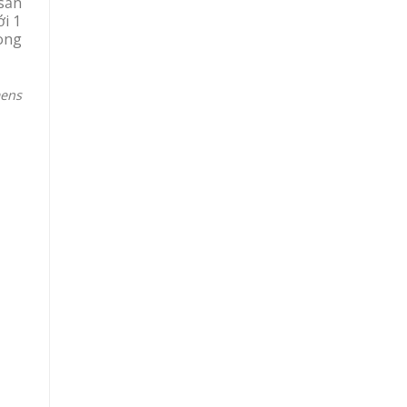
 sản
ới 1
ong
ens