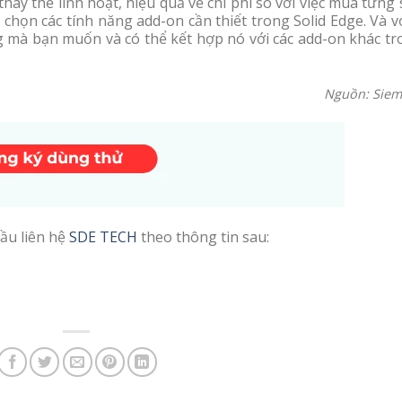
hay thế linh hoạt, hiệu quả về chi phí so với việc mua từng
họn các tính năng add-on cần thiết trong Solid Edge. Và v
g mà bạn muốn và có thể kết hợp nó với các add-on khác tr
Nguồn: Siem
ầu liên hệ
SDE TECH
theo thông tin sau: