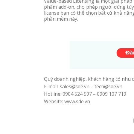
Value-based Licensing là một giải pháp t
phẩm add-on, cho phép người dùng tùy c
license bạn có thể chọn bất cứ khả năn
phần mềm này.
Quý doanh nghiệp, khách hàng có nhu c
E-mail: sales@sde.vn – tech@sde.vn
Hotline: 0904 524 597 – 0909 107 719
Website: www.sde.vn