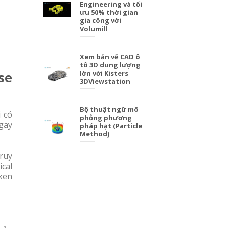
Engineering và tối
ưu 50% thời gian
gia công với
Volumill
Xem bản vẽ CAD ô
tô 3D dung lượng
se
lớn với Kisters
3DViewstation
Bộ thuật ngữ mô
 có
phỏng phương
gay
pháp hạt (Particle
Method)
truy
ical
ken