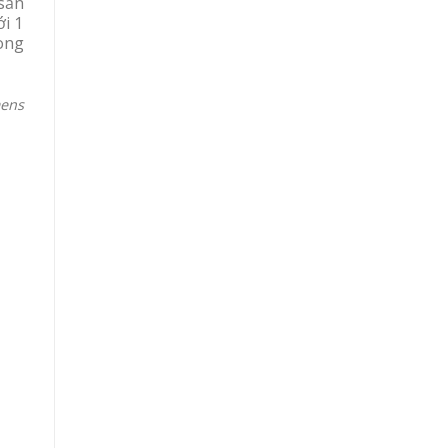
 sản
ới 1
ong
ens