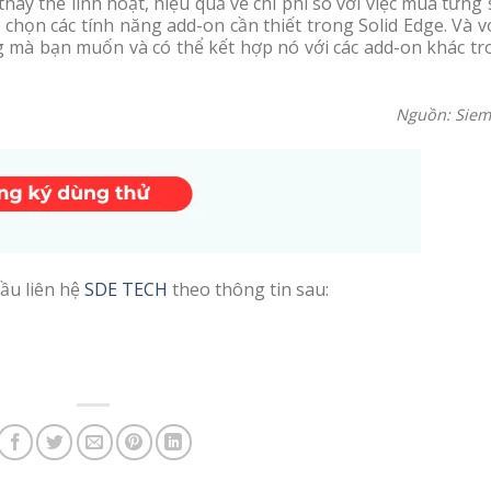
hay thế linh hoạt, hiệu quả về chi phí so với việc mua từng
họn các tính năng add-on cần thiết trong Solid Edge. Và v
g mà bạn muốn và có thể kết hợp nó với các add-on khác tr
Nguồn: Siem
ầu liên hệ
SDE TECH
theo thông tin sau: