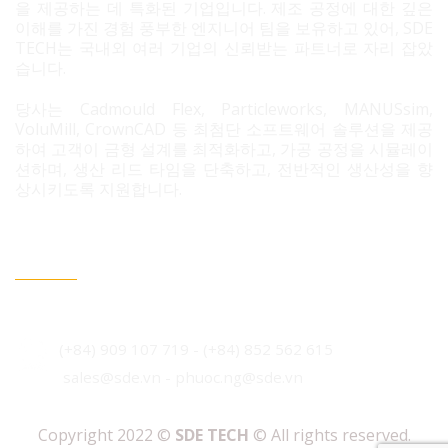
을 제공하는 데 특화된 기업입니다. 제조 공정에 대한 깊은
이해를 가진 경험 풍부한 엔지니어 팀을 보유하고 있어, SDE
TECH는 국내외 여러 기업의 신뢰받는 파트너로 자리 잡았
습니다.
당사는 Cadmould Flex, Particleworks, MANUSsim,
VoluMill, CrownCAD 등 최첨단 소프트웨어 솔루션을 제공
하여 고객이 금형 설계를 최적화하고, 가공 공정을 시뮬레이
션하며, 생산 리드 타임을 단축하고, 전반적인 생산성을 향
상시키도록 지원합니다.
문의 필요 시 연락정보
베트남 호치민시 빈흥사 코닉 주거단지 3B도로 96번지
(+84) 909 107 719
-
(+84) 852 562 615
sales@sde.vn - phuoc.ng@sde.vn
Copyright 2022 ©
SDE TECH
© All rights reserved.