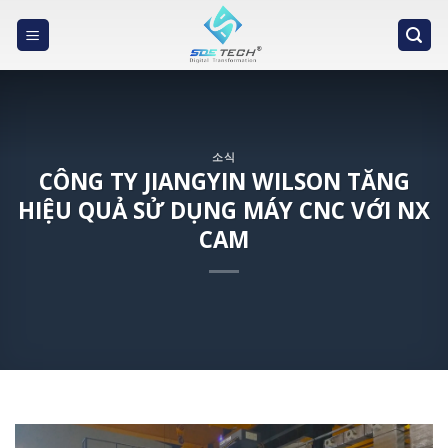
Skip
to
content
소식
CÔNG TY JIANGYIN WILSON TĂNG
HIỆU QUẢ SỬ DỤNG MÁY CNC VỚI NX
CAM