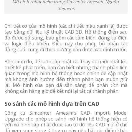
Mô hình robot delta trong Simcenter Amesim. Nguồn:
Siemens
Chi tiết cơ của mô hình (các chi tiết màu xanh lá) được
tạo bằng dữ liệu kỹ thuật CAD 3D. Hệ thống điện sau
đó được bổ sung, bao gồm các cảm biến, động cơ điện
và logic điều khiển. Điều này cho phép bộ phận tác
động cuối cùng đi theo đường dẫn được xác định trước.
Bên cạnh đó, để luôn cập nhật các thay đổi mới nhất khi
thiết kế phát triển, bạn cần biết những thành phần liên
quan trong mô hình hệ thống hoàn chỉnh để cập nhật
mà không ảnh hưởng đến thành phần bạn muốn giữ
lại. Mô hình của bạn đã sẵn sàng để phân tích mà
không cần hàng giờ để kết nối lại tất cả thành phần.
So sánh các mô hình dựa trên CAD
Công cụ Simcenter Amesim’s CAD Import Model
Upgrade cho phép so sánh mô hình hệ thống hiện có
với mô hình cập nhật được tạo từ dữ liệu CAD mới ở chế
độ xem song song. Công cụ này nêu bật các điểm khác