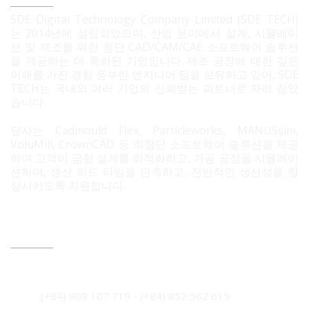
SDE Digital Technology Company Limited (SDE TECH)
는 2014년에 설립되었으며, 산업 분야에서 설계, 시뮬레이
션 및 제조를 위한 첨단 CAD/CAM/CAE 소프트웨어 솔루션
을 제공하는 데 특화된 기업입니다. 제조 공정에 대한 깊은
이해를 가진 경험 풍부한 엔지니어 팀을 보유하고 있어, SDE
TECH는 국내외 여러 기업의 신뢰받는 파트너로 자리 잡았
습니다.
당사는 Cadmould Flex, Particleworks, MANUSsim,
VoluMill, CrownCAD 등 최첨단 소프트웨어 솔루션을 제공
하여 고객이 금형 설계를 최적화하고, 가공 공정을 시뮬레이
션하며, 생산 리드 타임을 단축하고, 전반적인 생산성을 향
상시키도록 지원합니다.
문의 필요 시 연락정보
베트남 호치민시 빈흥사 코닉 주거단지 3B도로 96번지
(+84) 909 107 719
-
(+84) 852 562 615