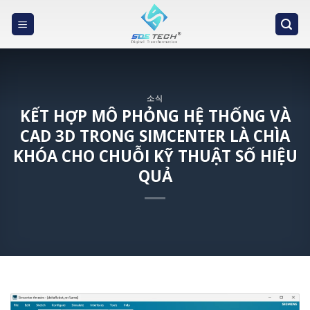
Skip
to
content
소식
KẾT HỢP MÔ PHỎNG HỆ THỐNG VÀ
CAD 3D TRONG SIMCENTER LÀ CHÌA
KHÓA CHO CHUỖI KỸ THUẬT SỐ HIỆU
QUẢ