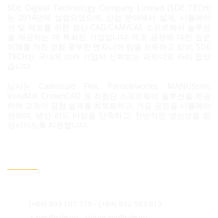
SDE Digital Technology Company Limited (SDE TECH)
는 2014년에 설립되었으며, 산업 분야에서 설계, 시뮬레이
션 및 제조를 위한 첨단 CAD/CAM/CAE 소프트웨어 솔루션
을 제공하는 데 특화된 기업입니다. 제조 공정에 대한 깊은
이해를 가진 경험 풍부한 엔지니어 팀을 보유하고 있어, SDE
TECH는 국내외 여러 기업의 신뢰받는 파트너로 자리 잡았
습니다.
당사는 Cadmould Flex, Particleworks, MANUSsim,
VoluMill, CrownCAD 등 최첨단 소프트웨어 솔루션을 제공
하여 고객이 금형 설계를 최적화하고, 가공 공정을 시뮬레이
션하며, 생산 리드 타임을 단축하고, 전반적인 생산성을 향
상시키도록 지원합니다.
문의 필요 시 연락정보
베트남 호치민시 빈흥사 코닉 주거단지 3B도로 96번지
(+84) 909 107 719
-
(+84) 852 562 615
sales@sde.vn - phuoc.ng@sde.vn