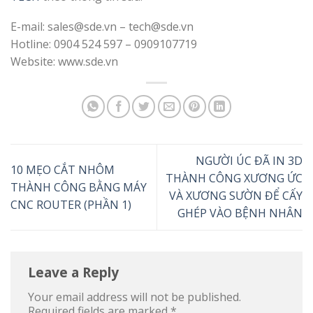
E-mail: sales@sde.vn – tech@sde.vn
Hotline: 0904 524 597 – 0909107719
Website: www.sde.vn
NGƯỜI ÚC ĐÃ IN 3D
10 MẸO CẮT NHÔM
THÀNH CÔNG XƯƠNG ỨC
THÀNH CÔNG BẰNG MÁY
VÀ XƯƠNG SƯỜN ĐỂ CẤY
CNC ROUTER (PHẦN 1)
GHÉP VÀO BỆNH NHÂN
Leave a Reply
Your email address will not be published.
Required fields are marked
*