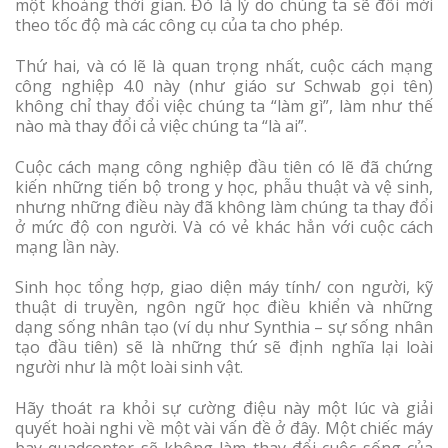
một khoảng thời gian. Đó là lý do chúng ta sẽ đổi mới
theo tốc độ mà các công cụ của ta cho phép.
Thứ hai, và có lẽ là quan trọng nhất, cuộc cách mạng
công nghiệp 4.0 này (như giáo sư Schwab gọi tên)
không chỉ thay đổi việc chúng ta “làm gì”, làm như thế
nào mà thay đổi cả việc chúng ta “là ai”.
Cuộc cách mạng công nghiệp đầu tiên có lẽ đã chứng
kiến những tiến bộ trong y học, phẫu thuật và vệ sinh,
nhưng những điều này đã không làm chúng ta thay đổi
ở mức độ con người. Và có vẻ khác hẳn với cuộc cách
mạng lần này.
Sinh học tổng hợp, giao diện máy tính/ con người, kỹ
thuật di truyền, ngôn ngữ học điều khiển và những
dạng sống nhân tạo (ví dụ như Synthia – sự sống nhân
tạo đầu tiên) sẽ là những thứ sẽ định nghĩa lại loài
người như là một loài sinh vật.
Hãy thoát ra khỏi sự cường điệu này một lúc và giải
quyết hoài nghi về một vài vấn đề ở đây. Một chiếc máy