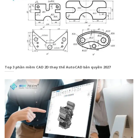
Top 3 phần mềm CAD 2D thay thế AutoCAD bản quyền 2027