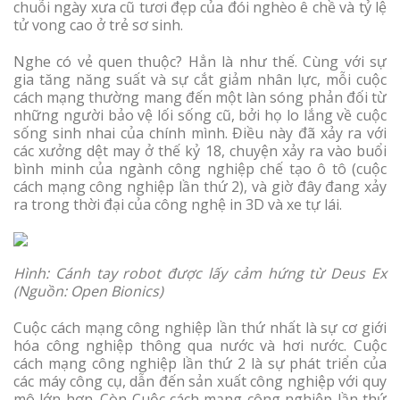
chuỗi ngày xưa cũ tươi đẹp của đói nghèo ê chề và tỷ lệ
tử vong cao ở trẻ sơ sinh.
Nghe có vẻ quen thuộc? Hẳn là như thế. Cùng với sự
gia tăng năng suất và sự cắt giảm nhân lực, mỗi cuộc
cách mạng thường mang đến một làn sóng phản đối từ
những người bảo vệ lối sống cũ, bởi họ lo lắng về cuộc
sống sinh nhai của chính mình. Điều này đã xảy ra với
các xưởng dệt may ở thế kỷ 18, chuyện xảy ra vào buổi
bình minh của ngành công nghiệp chế tạo ô tô (cuộc
cách mạng công nghiệp lần thứ 2), và giờ đây đang xảy
ra trong thời đại của công nghệ in 3D và xe tự lái.
Hình: Cánh tay robot được lấy cảm hứng từ
Deus Ex
(
Nguồn: Open Bionics)
Cuộc cách mạng công nghiệp lần thứ nhất là sự cơ giới
hóa công nghiệp thông qua nước và hơi nước. Cuộc
cách mạng công nghiệp lần thứ 2 là sự phát triển của
các máy công cụ, dẫn đến sản xuất công nghiệp với quy
mô lớn hơn. Còn Cuộc cách mạng công nghiệp lần thứ