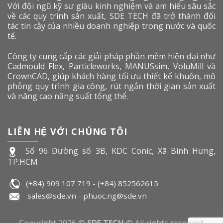
Với đội ngũ kỹ sư giàu kinh nghiệm và am hiểu sâu sắc
về các quy trình sản xuất, SDE TECH đã trở thành đối
tác tin cậy của nhiều doanh nghiệp trong nước và quốc
tế.
Công ty cung cấp các giải pháp phần mềm hiện đại như
Cadmould Flex, Particleworks, MANUSsim, VoluMill và
CrownCAD, giúp khách hàng tối ưu thiết kế khuôn, mô
phỏng quy trình gia công, rút ngắn thời gian sản xuất
và nâng cao năng suất tổng thể.
LIÊN HỆ VỚI CHÚNG TÔI
Số 96 Đường số 3B, KDC Conic, Xã Bình Hưng,
TP.HCM
(+84) 909 107 719
-
(+84) 852562615
sales@sde.vn - phuoc.ng@sde.vn
Copyright 2026 ©
SDE TECH
© All rights reserved.