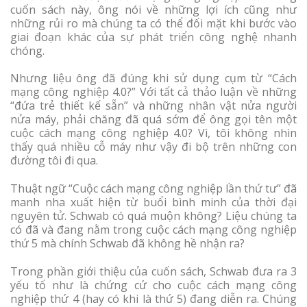
cuốn sách này, ông nói về những lợi ích cũng như
những rủi ro mà chúng ta có thể đối mặt khi bước vào
giai đoạn khác của sự phát triển công nghệ nhanh
chóng.
Nhưng liệu ông đã đúng khi sử dụng cụm từ “Cách
mạng công nghiệp 4.0?” Với tất cả thảo luận về những
“đứa trẻ thiết kế sẵn” và những nhân vật nửa người
nửa máy, phải chăng đã quá sớm để ông gọi tên một
cuộc cách mạng công nghiệp 4.0? Vì, tôi không nhìn
thấy quá nhiều cỗ máy như vậy đi bộ trên những con
đường tôi đi qua.
Thuật ngữ “Cuộc cách mạng công nghiệp lần thứ tư” đã
manh nha xuất hiện từ buổi bình minh của thời đại
nguyên tử. Schwab có quá muộn không? Liệu chúng ta
có đã và đang nằm trong cuộc cách mạng công nghiệp
thứ 5 mà chính Schwab đã không hề nhận ra?
Trong phần giới thiệu của cuốn sách, Schwab đưa ra 3
yếu tố như là chứng cứ cho cuộc cách mạng công
nghiệp thứ 4 (hay có khi là thứ 5) đang diễn ra. Chúng