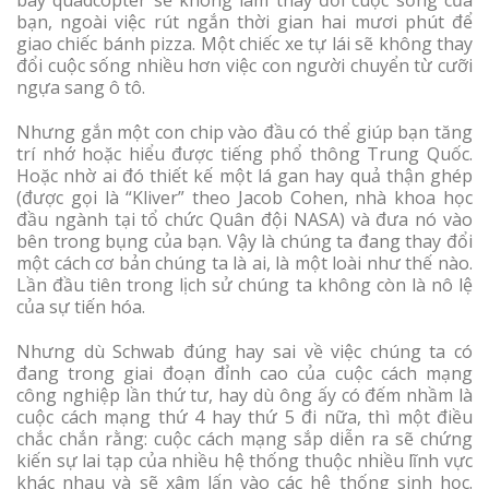
bay quadcopter sẽ không làm thay đổi cuộc sống của
bạn, ngoài việc rút ngắn thời gian hai mươi phút để
giao chiếc bánh pizza. Một chiếc xe tự lái sẽ không thay
đổi cuộc sống nhiều hơn việc con người chuyển từ cưỡi
ngựa sang ô tô.
Nhưng gắn một con chip vào đầu có thể giúp bạn tăng
trí nhớ hoặc hiểu được tiếng phổ thông Trung Quốc.
Hoặc nhờ ai đó thiết kế một lá gan hay quả thận ghép
(được gọi là “Kliver” theo Jacob Cohen, nhà khoa học
đầu ngành tại tổ chức Quân đội NASA) và đưa nó vào
bên trong bụng của bạn. Vậy là chúng ta đang thay đổi
một cách cơ bản chúng ta là ai, là một loài như thế nào.
Lần đầu tiên trong lịch sử chúng ta không còn là nô lệ
của sự tiến hóa.
Nhưng dù Schwab đúng hay sai về việc chúng ta có
đang trong giai đoạn đỉnh cao của cuộc cách mạng
công nghiệp lần thứ tư, hay dù ông ấy có đếm nhầm là
cuộc cách mạng thứ 4 hay thứ 5 đi nữa, thì một điều
chắc chắn rằng: cuộc cách mạng sắp diễn ra sẽ chứng
kiến sự lai tạp của nhiều hệ thống thuộc nhiều lĩnh vực
khác nhau và sẽ xâm lấn vào các hệ thống sinh học.