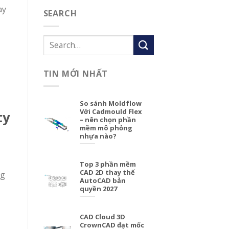
ay
SEARCH
TIN MỚI NHẤT
So sánh Moldflow
Với Cadmould Flex
ty
– nên chọn phần
mềm mô phỏng
nhựa nào?
Top 3 phần mềm
CAD 2D thay thế
ng
AutoCAD bản
quyền 2027
CAD Cloud 3D
CrownCAD đạt mốc