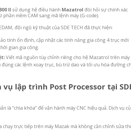
00 II
sử dụng hệ điều hành
Mazatrol
đòi hỏi sự chính xác
u từ phần mềm CAM sang mã lệnh máy (G-code).
EDAM, đội ngũ kỹ thuật của SDE TECH đã thực hiện:
o tính ổn định, cập nhật các tính năng gia công 4 trục mới
hời gian gia công.
t:
Viết mã nguồn tùy chỉnh riêng cho hệ Mazatrol trên máy
u đúng các lệnh xoay trục, bù trừ dao và tối ưu hóa đường c
h vụ lập trình Post Processor tại SD
ẩn là “chìa khóa” để vận hành máy CNC hiệu quả. Dịch vụ c
a chạy trực tiếp trên máy Mazak mà không cần chỉnh sửa th