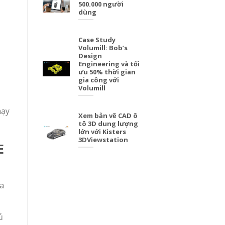
500.000 người
dùng
Case Study
Volumill: Bob’s
Design
Engineering và tối
ưu 50% thời gian
gia công với
Volumill
hạy
Xem bản vẽ CAD ô
tô 3D dung lượng
lớn với Kisters
3DViewstation
E
ủa
ủ