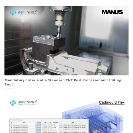
Mandatory Criteria of a Standard CNC Post Processor and Editing
Tool