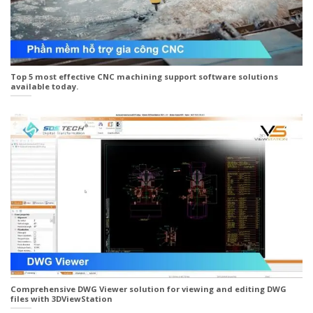
Top 5 most effective CNC machining support software solutions
available today.
Comprehensive DWG Viewer solution for viewing and editing DWG
files with 3DViewStation