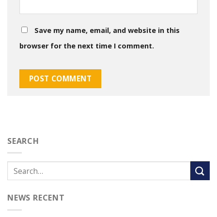
Save my name, email, and website in this
browser for the next time I comment.
SEARCH
NEWS RECENT