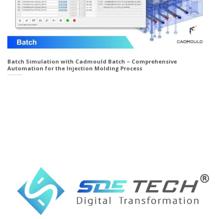
Batch Simulation with Cadmould Batch – Comprehensive
Automation for the Injection Molding Process