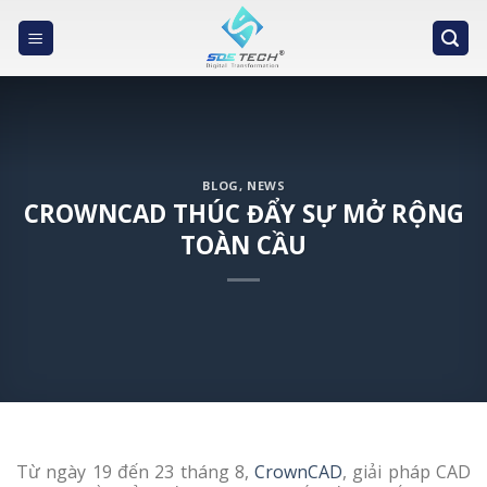
Skip
to
content
BLOG
,
NEWS
CROWNCAD THÚC ĐẨY SỰ MỞ RỘNG
TOÀN CẦU
Từ ngày 19 đến 23 tháng 8,
CrownCAD
, giải pháp CAD