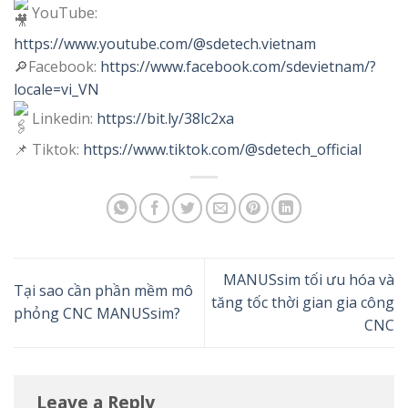
YouTube:
https://www.youtube.com/@sdetech.vietnam
🔎Facebook:
https://www.facebook.com/sdevietnam/?
locale=vi_VN
Linkedin:
https://bit.ly/38lc2xa
📌 Tiktok:
https://www.tiktok.com/@sdetech_official
MANUSsim tối ưu hóa và
Tại sao cần phần mềm mô
tăng tốc thời gian gia công
phỏng CNC MANUSsim?
CNC
Leave a Reply