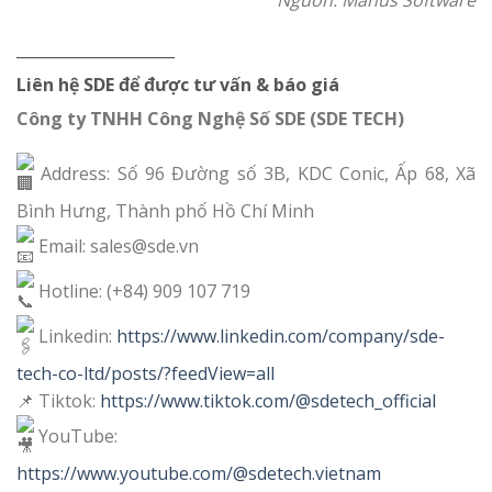
Nguồn: Manus Software
__________________
Liên hệ SDE để được tư vấn & báo giá
Công ty TNHH Công Nghệ Số SDE (SDE TECH)
Address: Số 96 Đường số 3B, KDC Conic, Ấp 68, Xã
Bình Hưng, Thành phố Hồ Chí Minh
Email: sales@sde.vn
Hotline: (+84) 909 107 719
Linkedin:
https://www.linkedin.com/company/sde-
tech-co-ltd/posts/?feedView=all
📌 Tiktok:
https://www.tiktok.com/@sdetech_official
YouTube:
https://www.youtube.com/@sdetech.vietnam