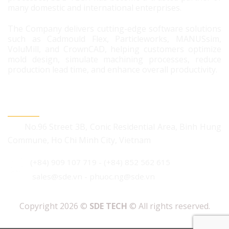
many domestic and international enterprises.
The Company delivers cutting-edge software solutions
such as Cadmould Flex, Particleworks, MANUSsim,
VoluMill, and CrownCAD, helping customers optimize
mold design, simulate machining processes, reduce
production lead time, and enhance overall productivity.
CONTACT US
No.96 Street 3B, Conic Residential Area, Binh Hung
Commune, Ho Chi Minh City, Vietnam
(+84) 909 107 719
-
(+84) 852 562 615
sales@sde.vn - phuoc.ng@sde.vn
Copyright 2026 ©
SDE TECH
© All rights reserved.