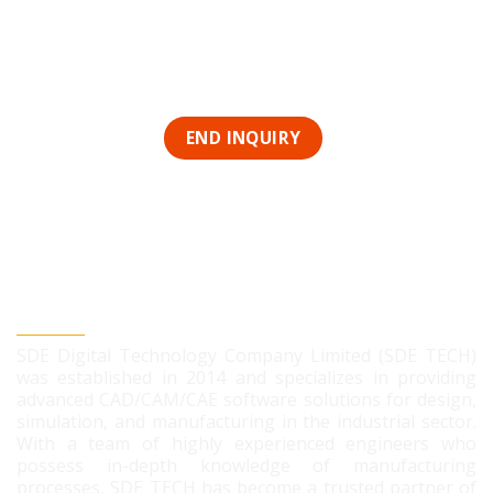
SDE DIGITAL TECHNOLOGY CO., LTD
SDE Digital Technology Company Limited (SDE TECH)
was established in 2014 and specializes in providing
advanced CAD/CAM/CAE software solutions for design,
simulation, and manufacturing in the industrial sector.
With a team of highly experienced engineers who
possess in-depth knowledge of manufacturing
processes, SDE TECH has become a trusted partner of