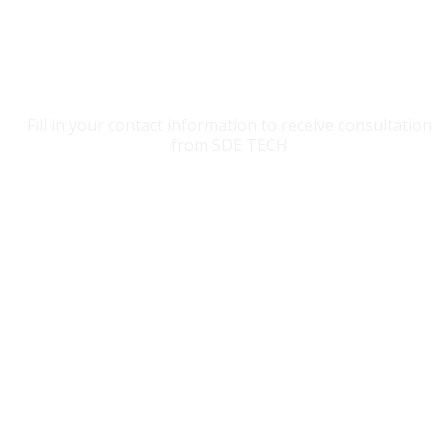
CONTACT SDE TECH
Fill in your contact information to receive consultation
from SDE TECH