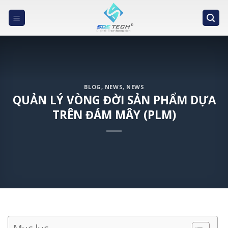
Skip
to
content
BLOG
,
NEWS
,
NEWS
QUẢN LÝ VÒNG ĐỜI SẢN PHẨM DỰA
TRÊN ĐÁM MÂY (PLM)