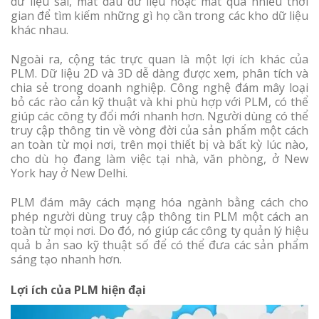
dữ liệu sai, mất dấu dữ liệu hoặc mất quá nhiều thời
gian để tìm kiếm những gì họ cần trong các kho dữ liệu
khác nhau.
Ngoài ra, cộng tác trực quan là một lợi ích khác của
PLM. Dữ liệu 2D và 3D dễ dàng được xem, phân tích và
chia sẻ trong doanh nghiệp. Công nghệ đám mây loại
bỏ các rào cản kỹ thuật và khi phù hợp với PLM, có thể
giúp các công ty đổi mới nhanh hơn. Người dùng có thể
truy cập thông tin về vòng đời của sản phẩm một cách
an toàn từ mọi nơi, trên mọi thiết bị và bất kỳ lúc nào,
cho dù họ đang làm việc tại nhà, văn phòng, ở New
York hay ở New Delhi.
PLM đám mây cách mạng hóa ngành bằng cách cho
phép người dùng truy cập thông tin PLM một cách an
toàn từ mọi nơi. Do đó, nó giúp các công ty quản lý hiệu
quả b ản sao kỹ thuật số để có thể đưa các sản phẩm
sáng tạo nhanh hơn.
Lợi ích của PLM hiện đại