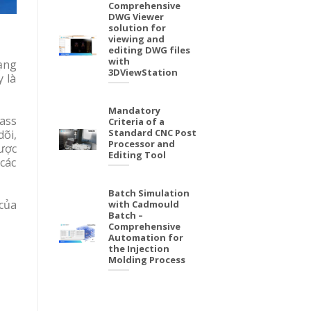
Comprehensive
DWG Viewer
solution for
viewing and
editing DWG files
with
ạng
3DViewStation
y là
Mandatory
ass
Criteria of a
Standard CNC Post
dõi,
Processor and
ược
Editing Tool
 các
Batch Simulation
 của
with Cadmould
Batch –
Comprehensive
Automation for
the Injection
Molding Process