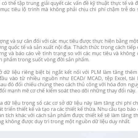
ó thể tập trung giải quyết các vấn đề kỹ thuật thực tế và 
ục tiêu lộ trình mà không phải chịu chi phí chậm trễ do 
ợng và sự cân đối với các mục tiêu được thực hiện bằng mộ
ơng quốc tế và sản xuất nội địa. Thách thức trong cách tiếp
ứng và báo cáo về tình trạng so với các mục tiêu và không
n phẩm trong suốt vòng đời sản phẩm.
ở dữ liệu riêng biệt bị ngắt kết nối với PLM làm tăng thêm
 đầu vào từ nhiều nguồn như ECAD/ MCAD, tệp Excel, tài l
sau đó đối chiếu chúng theo cách thủ công với hóa đơn ngu
đổi mạnh mẽ cơ chế kiểm soát theo dõi những thay đổi này.
ủa dữ liệu trọng số các cơ sở dữ liệu này làm tăng chi phí 
 triển thiết kế và tạo ra các thiết kế thừa. Nhu cầu tạo báo
ân tích khác với cách sản phẩm được thiết kế sẽ làm tăng 
ng không được duy trì trong một nguồn dữ liệu duy nhất.