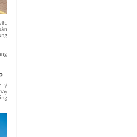
ệt,
 sản
rong
àng
o
 lý
 nay
hống