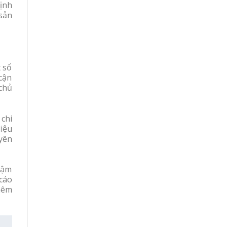
định
sản
t số
 cận
 chủ
 chi
iệu
yên
chậm
 cáo
thêm