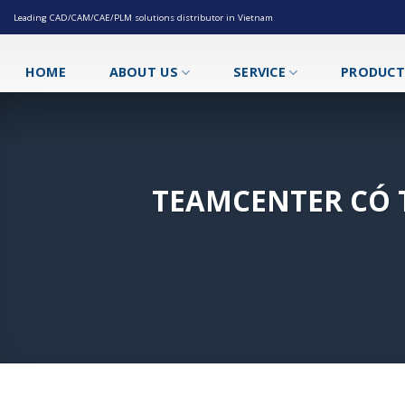
Skip
Leading CAD/CAM/CAE/PLM solutions distributor in Vietnam
to
content
HOME
ABOUT US
SERVICE
PRODUC
TEAMCENTER CÓ 