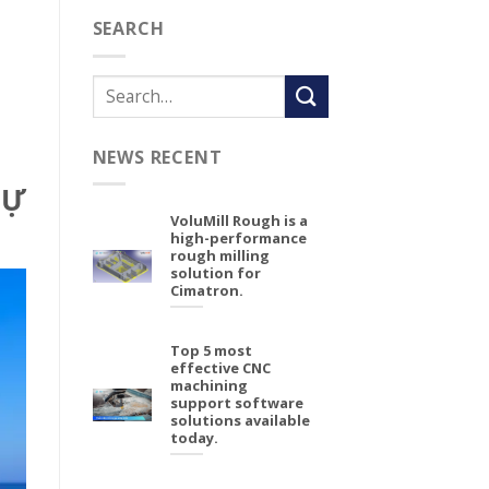
SEARCH
NEWS RECENT
SỰ
VoluMill Rough is a
high-performance
rough milling
solution for
Cimatron.
Top 5 most
effective CNC
machining
support software
solutions available
today.