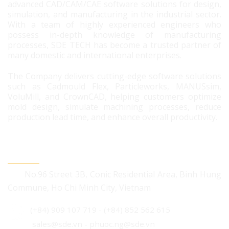
advanced CAD/CAM/CAE software solutions for design,
simulation, and manufacturing in the industrial sector.
With a team of highly experienced engineers who
possess in-depth knowledge of manufacturing
processes, SDE TECH has become a trusted partner of
many domestic and international enterprises.
The Company delivers cutting-edge software solutions
such as Cadmould Flex, Particleworks, MANUSsim,
VoluMill, and CrownCAD, helping customers optimize
mold design, simulate machining processes, reduce
production lead time, and enhance overall productivity.
CONTACT US
No.96 Street 3B, Conic Residential Area, Binh Hung
Commune, Ho Chi Minh City, Vietnam
(+84) 909 107 719
-
(+84) 852 562 615
sales@sde.vn - phuoc.ng@sde.vn