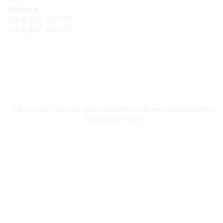
Hotline:
(+84) 909 107 719
(+84) 852 562 615
CONTACT SDE TECH
Fill in your contact information to receive consultation
from SDE TECH