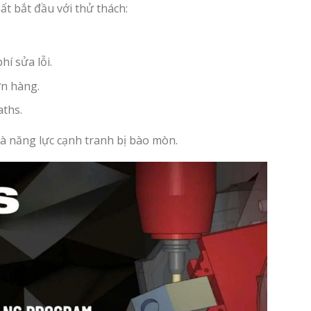
ất bắt đầu với thử thách:
í sửa lỗi.
ơn hàng.
aths.
và năng lực cạnh tranh bị bào mòn.