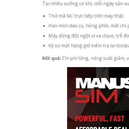
Tại nhiều xưởng cơ khí, mỗi ngày sản xu
Thử mã NC trực tiếp trên máy thật.
Hao mòn dao cụ, hỏng phôi, mất chi ph
Máy dừng đột ngột vì va chạm, trễ đ
Kỹ sư mất hàng giờ kiểm tra lại toolp
Kết quả:
Chi phí tăng, năng suất giảm, 