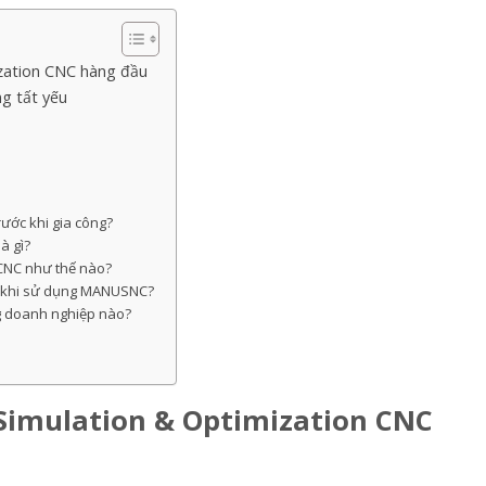
ization CNC hàng đầu
g tất yếu
rước khi gia công?
à gì?
 CNC như thế nào?
êu khi sử dụng MANUSNC?
 doanh nghiệp nào?
 Simulation & Optimization CNC