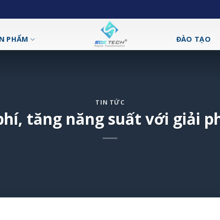
N PHẨM
ĐÀO TẠO
TIN TỨC
 phí, tăng năng suất với giả