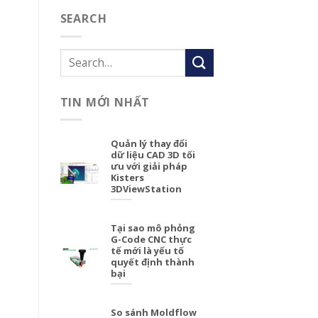
SEARCH
TIN MỚI NHẤT
Quản lý thay đổi
dữ liệu CAD 3D tối
ưu với giải pháp
Kisters
3DViewStation
Tại sao mô phỏng
G-Code CNC thực
tế mới là yếu tố
quyết định thành
bại
So sánh Moldflow