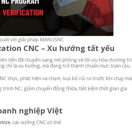
g suất với giải pháp MANUSNC
zation CNC – Xu hướng tất yếu
 tiên tiến đã chuyển sang mô phỏng và tối ưu hóa chương tr
ng chỉ là xu hướng, mà đang trở thành chuẩn mực toàn cầu.
C thực, phát hiện va chạm, loại bỏ rủi ro trước khi chạy má
 trình NC, giảm chuyển động thừa, tiết kiệm thời gian gia
doanh nghiệp Việt
mize
, các xưởng CNC có thể: