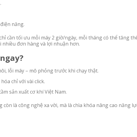
.
 điện năng.
hỉ cần tối ưu mỗi máy 2 giờ/ngày, mỗi tháng có thể tăng t
i nhiều đơn hàng và lợi nhuận hơn.
 ngay?
i, lỗi máy – mô phỏng trước khi chạy thật.
óa chỉ với vài click.
ầm sản xuất cơ khí Việt Nam.
 còn là công nghệ xa vời, mà là chìa khóa nâng cao năng lự