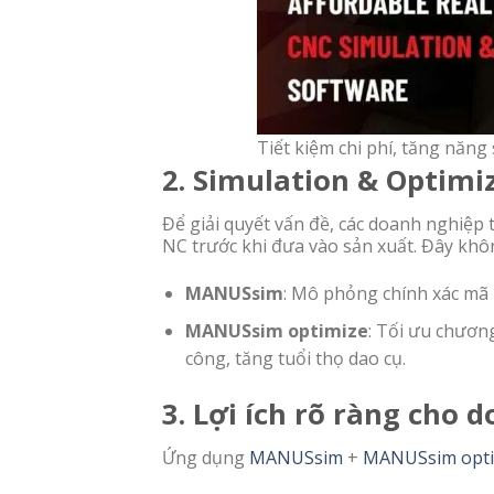
Tiết kiệm chi phí, tăng năn
2. Simulation & Optimi
Để giải quyết vấn đề, các doanh nghiệp
NC trước khi đưa vào sản xuất. Đây khô
MANUSsim
: Mô phỏng chính xác mã N
MANUSsim optimize
: Tối ưu chương
công, tăng tuổi thọ dao cụ.
3. Lợi ích rõ ràng cho 
Ứng dụng
MANUSsim
+
MANUSsim opti