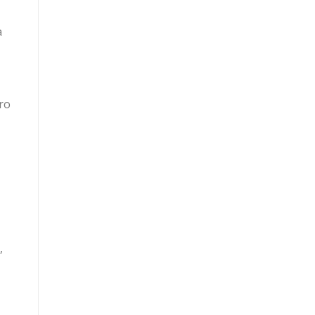
a
 ro
,