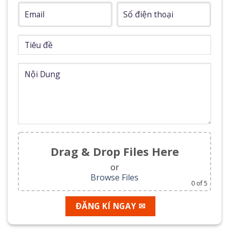
Drag & Drop Files Here
or
Browse Files
0
of 5