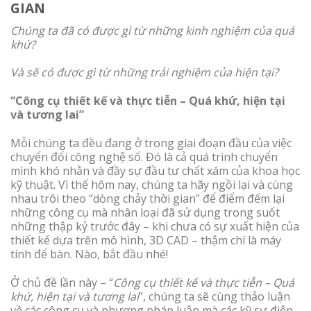
GIAN
Chúng ta đã có được gì từ những kinh nghiệm của quá
khứ?
Và sẽ có được gì từ những trải nghiệm của hiện tại?
“Công cụ thiết kế và thực tiễn – Quá khứ, hiện tại
và tương lai”
Mỗi chúng ta đều đang ở trong giai đoạn đầu của việc
chuyển đổi công nghệ số. Đó là cả quá trình chuyển
mình khó nhằn và đầy sự đầu tư chất xám của khoa học
kỹ thuật. Vì thế hôm nay, chúng ta hãy ngồi lại và cùng
nhau trôi theo “dòng chảy thời gian” để điểm đếm lại
những công cụ mà nhân loại đã sử dụng trong suốt
những thập kỷ trước đây – khi chưa có sự xuất hiện của
thiết kế dựa trên mô hình, 3D CAD – thậm chí là máy
tính để bàn. Nào, bắt đầu nhé!
Ở chủ đề lần này – “
Công cụ thiết kế và thực tiễn – Quá
khứ, hiện tại và tương lai
”, chúng ta sẽ cùng thảo luận
về các công cụ và phương pháp luận mà các kỹ sư điện