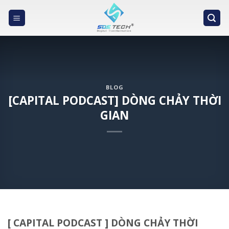
Skip
to
content
BLOG
[CAPITAL PODCAST] DÒNG CHẢY THỜI
GIAN
[ CAPITAL PODCAST ] DÒNG CHẢY THỜI