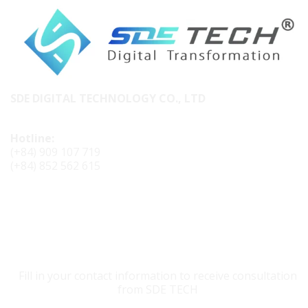
SDE DIGITAL TECHNOLOGY CO., LTD
Hotline:
(+84) 909 107 719
(+84) 852 562 615
CONTACT SDE TECH
Fill in your contact information to receive consultation
from SDE TECH