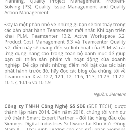
Planning, Quality Project Management, Problem-
Solving (PS), Quality Issue Management and Quality
Action Management.
Đây là một phần nhỏ về những gì bạn sẽ tìm thấy trong
các bản phát hành Teamcenter mới nhất. Khi bạn triển
khai PLM, Teamcenter 13.2, Active Workspace 5.2,
Product Cost Management 9.3 và Teamcenter Quality
5.2, điều này sẽ mang đến sự linh hoạt của PLM và các
ứng dụng nâng cao trong toàn bộ danh mục để giúp
bạn cải thiện sản phẩm và hoạt động của doanh
nghiệp. Để cập nhật những điểm nổi bật của các bản
phát hành trước đó, hãy đọc các blog của chúng tôi về
Teamcenter X và 12.2, 12.1, 12, 11.6, 11.3, 11.2.3, 11.2.2,
10.1.7, 10.1.6 và 10.1.5!
Nguồn: Siemens
Công ty TNHH Công Nghệ Số SDE
(SDE TECH) được
thành lập năm 2014. Đến năm 2018, chúng tôi vinh dự
trở thành Smart Expert Partner – đối tác hàng đầu của
Siemens Digital Industries Software tại Khu Vực Đông
Nam Á – Thái Bình Dương cho các giải pháp Siemens