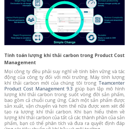
Tính toán lượng khí thải carbon trong Product Cost
Management
Mọi công ty đều phải suy nghĩ về tính bền vững và tác
động của công ty đối với môi trường. Máy tính lượng
khí thải carbon mới của chúng tôi trong
Teamcenter
Product Cost Management 9.3
giúp bạn lập mô hình
lượng khí thải carbon trong suốt vòng đời sản phẩm,
bao gồm cả chuỗi cung ứng. Cách một sản phẩm được
sản xuất, vận chuyển và hơn thế nữa được xem xét để
tạo ra lượng khí thải carbon. Khi bạn hiểu thêm về
lượng khí thải carbon của tất cả các thành phần của sản
phẩm, bạn có thể phân tích và đưa ra quyết định đáp
ứng các tiêu chuẩn về khí hậu và môi trường.