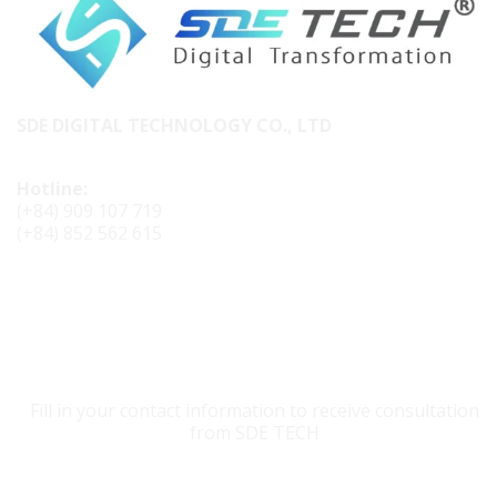
SDE DIGITAL TECHNOLOGY CO., LTD
Hotline:
(+84) 909 107 719
(+84) 852 562 615
CONTACT SDE TECH
Fill in your contact information to receive consultation
from SDE TECH