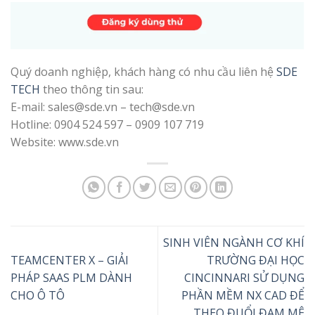
Quý doanh nghiệp, khách hàng có nhu cầu liên hệ
SDE
TECH
theo thông tin sau:
E-mail: sales@sde.vn – tech@sde.vn
Hotline: 0904 524 597 – 0909 107 719
Website: www.sde.vn
SINH VIÊN NGÀNH CƠ KHÍ
TEAMCENTER X – GIẢI
TRƯỜNG ĐẠI HỌC
PHÁP SAAS PLM DÀNH
CINCINNARI SỬ DỤNG
CHO Ô TÔ
PHẦN MỀM NX CAD ĐỂ
THEO ĐUỔI ĐAM MÊ