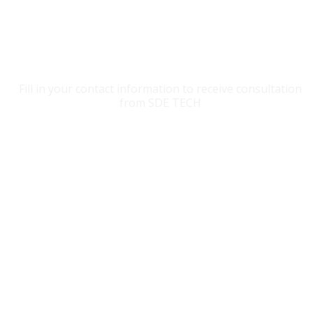
CONTACT SDE TECH
Fill in your contact information to receive consultation
from SDE TECH