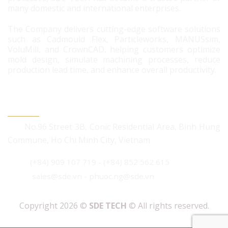
many domestic and international enterprises.
The Company delivers cutting-edge software solutions
such as Cadmould Flex, Particleworks, MANUSsim,
VoluMill, and CrownCAD, helping customers optimize
mold design, simulate machining processes, reduce
production lead time, and enhance overall productivity.
CONTACT US
No.96 Street 3B, Conic Residential Area, Binh Hung
Commune, Ho Chi Minh City, Vietnam
(+84) 909 107 719
-
(+84) 852 562 615
sales@sde.vn - phuoc.ng@sde.vn
Copyright 2026 ©
SDE TECH
© All rights reserved.