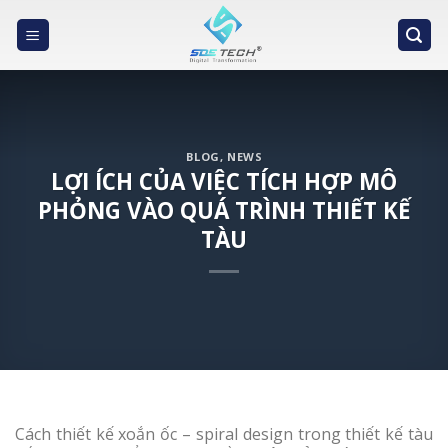
Skip
to
content
BLOG
,
NEWS
LỢI ÍCH CỦA VIỆC TÍCH HỢP MÔ
PHỎNG VÀO QUÁ TRÌNH THIẾT KẾ
TÀU
Cách thiết kế xoắn ốc – spiral design trong thiết kế tàu