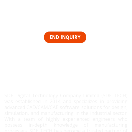
SDE DIGITAL TECHNOLOGY CO., LTD
SDE Digital Technology Company Limited (SDE TECH)
was established in 2014 and specializes in providing
advanced CAD/CAM/CAE software solutions for design,
simulation, and manufacturing in the industrial sector.
With a team of highly experienced engineers who
possess in-depth knowledge of manufacturing
processes, SDE TECH has become a trusted partner of