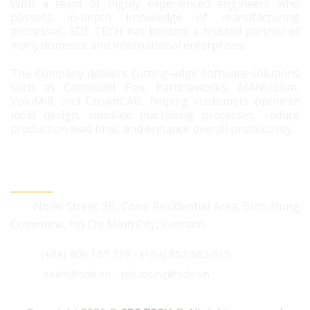
With a team of highly experienced engineers who
possess in-depth knowledge of manufacturing
processes, SDE TECH has become a trusted partner of
many domestic and international enterprises.
The Company delivers cutting-edge software solutions
such as Cadmould Flex, Particleworks, MANUSsim,
VoluMill, and CrownCAD, helping customers optimize
mold design, simulate machining processes, reduce
production lead time, and enhance overall productivity.
CONTACT US
No.96 Street 3B, Conic Residential Area, Binh Hung
Commune, Ho Chi Minh City, Vietnam
(+84) 909 107 719
-
(+84) 852 562 615
sales@sde.vn - phuoc.ng@sde.vn