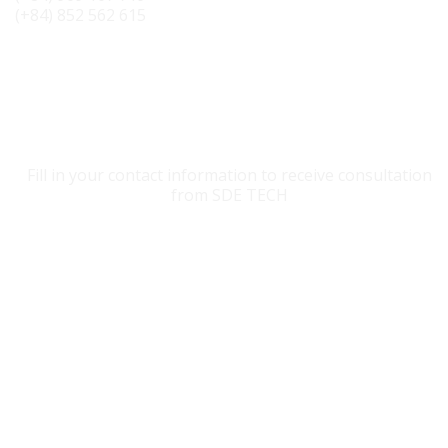
(+84) 852 562 615
CONTACT SDE TECH
Fill in your contact information to receive consultation
from SDE TECH