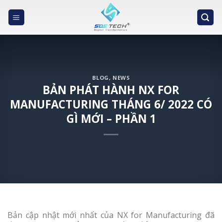
Skip
to
content
BLOG
,
NEWS
BẢN PHÁT HÀNH NX FOR
MANUFACTURING THÁNG 6/ 2022 CÓ
GÌ MỚI – PHẦN 1
Bản cập nhật mới nhất của NX for Manufacturing đã