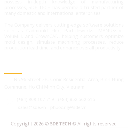
possess in-depth knowledge of manufacturing
processes, SDE TECH has become a trusted partner of
many domestic and international enterprises.
The Company delivers cutting-edge software solutions
such as Cadmould Flex, Particleworks, MANUSsim,
VoluMill, and CrownCAD, helping customers optimize
mold design, simulate machining processes, reduce
production lead time, and enhance overall productivity.
CONTACT US
No.96 Street 3B, Conic Residential Area, Binh Hung
Commune, Ho Chi Minh City, Vietnam
(+84) 909 107 719
-
(+84) 852 562 615
sales@sde.vn - phuoc.ng@sde.vn
Copyright 2026 ©
SDE TECH
© All rights reserved.