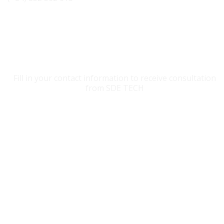
CONTACT SDE TECH
Fill in your contact information to receive consultation
from SDE TECH