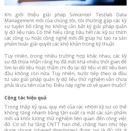
Khi giới thiệu giải pháp Simcenter Testlab Data
Management mới của chúng tôi, tôi thường gặp các kỹ
sư tuyên bố rằng họ không cần bất kỳ giải pháp quản
lý dữ liệu nào. Có thể hiểu rằng hầu hết các kỹ sư thích
các công cụ hoặc công nghệ mới để giúp họ tạo ra sản
phẩm hoặc giải quyết các khó khăn trong kỹ thuật.
Tuy nhiên, trong nhiều trường hợp khác nhau, các kỹ
sư đã thừa nhận rằng họ đã mất khá nhiều thời gian để
tìm lại dữ liệu hoặc thậm chí đo lại dữ liệu vì dữ liệu ban
đầu không còn nữa. Tuy nhiên, bước tiếp theo là đầu
tư vào giải pháp quản lý dữ liệu thử nghiệm vẫn chưa
phải là ưu tiên của họ. Điều này nghe có vẻ quen thuộc?
Cộng tác hiệu quả
Trong thập kỷ qua, quy mô của các nhóm kỹ sư có thể
không tăng nhanh bằng tần suất ra mắt các sản phẩm
mới và khối lượng thử nghiệm liên quan đến công việc
đó. Cơ sở hạ tầng CNTT hạn chế, chẳng hạn như tệp
dung chung (shared directories) được coi là đủ tốt ở