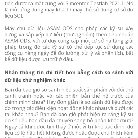
tiên được ra mắt cùng với Simcenter Testlab 2021.1. Nó
là một ứng dụng máy khách/ máy chủ sử dụng cơ sở dữ
liệu SQL.
Máy chủ dữ liệu ASAM-ODS cho phép các kỹ sư xây
dựng và sắp xếp dữ liệu (thử nghiệm) theo tiêu chuẩn
ASAM-ODS, với tư duy cung cấp một cơ sở hạ tầng giải
pháp trong đó các kỹ sư có thể tiếp tục sử dụng các
công cụ hàng ngày để đo lường, xử lý và phân tích, bất
kể dữ liệu được lưu trữ ở đâu.
Nhận thông tin chi tiết hơn bằng cách so sánh với
dữ liệu thử nghiệm khác
Bạn đã bao giờ so sánh hiệu suất sản phẩm với đối thủ
cạnh tranh hoặc với các phiên bản thế hệ trước của
chính mình chưa? Hay đơn giản là so sánh dữ liệu được
đo trong các điều kiện hoạt động khác nhau và dưới các
tải khác nhau? Bạn đã bao giờ phát hiện ra rằng kỹ sư
đo số liệu ban đầu đã chuyển sang bộ phận khác chưa?
Ngay cả khi được tìm thấy ở một vị trí khó xác định, dữ
liệu có lẽ hầu hết không được hoặc được chú thích kém