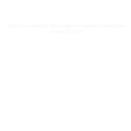
CONTACT SDE TECH
Fill in your contact information to receive consultation
from SDE TECH