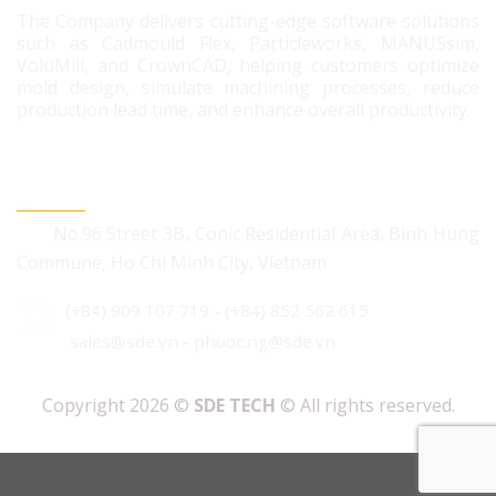
The Company delivers cutting-edge software solutions
such as Cadmould Flex, Particleworks, MANUSsim,
VoluMill, and CrownCAD, helping customers optimize
mold design, simulate machining processes, reduce
production lead time, and enhance overall productivity.
CONTACT US
No.96 Street 3B, Conic Residential Area, Binh Hung
Commune, Ho Chi Minh City, Vietnam
(+84) 909 107 719
-
(+84) 852 562 615
sales@sde.vn - phuoc.ng@sde.vn
Copyright 2026 ©
SDE TECH
© All rights reserved.