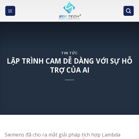
Skip
to
content
TIN TỨC
LẬP TRÌNH CAM DỄ DÀNG VỚI SỰ HỖ
TRỢ CỦA AI
Siemens đã cho ra mắt giải pháp tích hợp Lambda