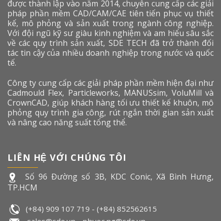
được thành lập vào năm 2014, chuyên cung cấp các giải
pháp phần mềm CAD/CAM/CAE tiên tiến phục vụ thiết
kế, mô phỏng và sản xuất trong ngành công nghiệp.
Với đội ngũ kỹ sư giàu kinh nghiệm và am hiểu sâu sắc
về các quy trình sản xuất, SDE TECH đã trở thành đối
tác tin cậy của nhiều doanh nghiệp trong nước và quốc
tế.
Công ty cung cấp các giải pháp phần mềm hiện đại như
Cadmould Flex, Particleworks, MANUSsim, VoluMill và
CrownCAD, giúp khách hàng tối ưu thiết kế khuôn, mô
phỏng quy trình gia công, rút ngắn thời gian sản xuất
và nâng cao năng suất tổng thể.
LIÊN HỆ VỚI CHÚNG TÔI
Số 96 Đường số 3B, KDC Conic, Xã Bình Hưng,
TP.HCM
(+84) 909 107 719
-
(+84) 852562615
sales@sde.vn - phuoc.ng@sde.vn