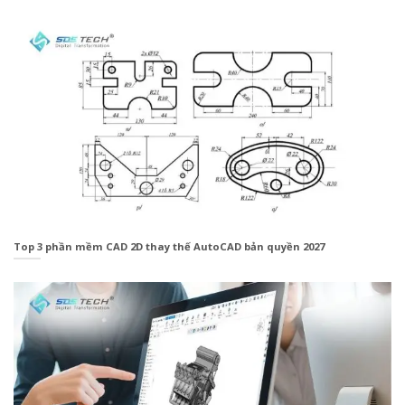
Top 3 phần mềm CAD 2D thay thế AutoCAD bản quyền 2027