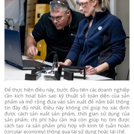
Để thực hiện điều này, bước đầu tiên các doanh nghiệp
cần kích hoạt bản sao kỹ thuật số toàn diện của sản
phẩm và mở rộng đưa vào sản xuất để nắm bắt thông
tin đầy đủ nhất. Điều này không chỉ giúp họ xác định
được cách sản xuất sản phẩm, thời gian sử dụng của
sản phẩm, chi phí hậu cần mà còn giúp họ tìm được
cách tạo ra sản phẩm phù hợp với kinh tế tuần hoàn
(circular economy) thông qua tái sử dụng hoặc tái chế.