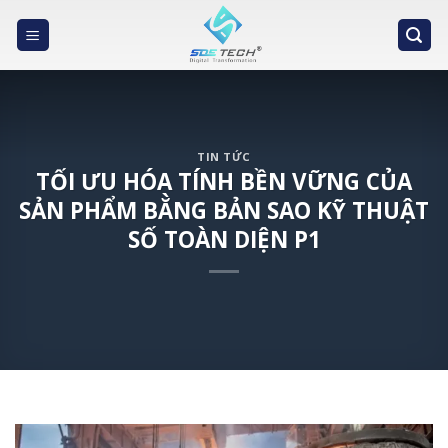
Skip
to
content
TIN TỨC
TỐI ƯU HÓA TÍNH BỀN VỮNG CỦA
SẢN PHẨM BẰNG BẢN SAO KỸ THUẬT
SỐ TOÀN DIỆN P1